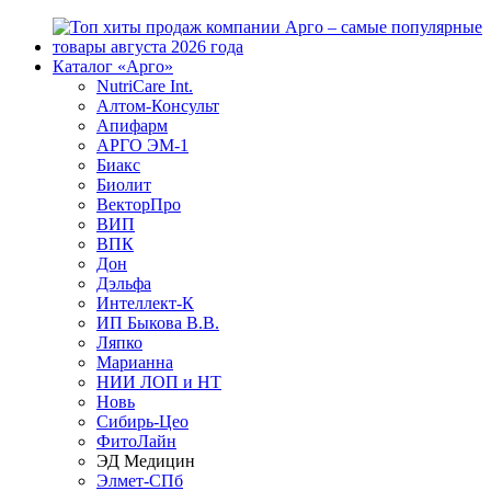
Каталог «Арго»
NutriCare Int.
Алтом-Консульт
Апифарм
АРГО ЭМ-1
Биакс
Биолит
ВекторПро
ВИП
ВПК
Дон
Дэльфа
Интеллект-К
ИП Быкова В.В.
Ляпко
Марианна
НИИ ЛОП и НТ
Новь
Сибирь-Цео
ФитоЛайн
ЭД Медицин
Элмет-СПб