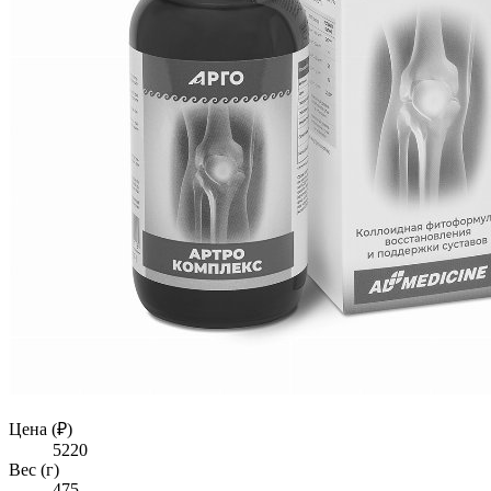
Цена (₽)
5220
Вес (г)
475