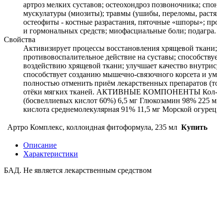
артроз мелких суставов; остеохондроз позвоночника; спон
мускулатуры (миозиты); травмы (ушибы, переломы, растя
остеофиты - костные разрастания, пяточные «шпоры»; п
и гормональных средств; миофасциальные боли; подагра.
Свойства
Активизирует процессы восстановления хрящевой ткани;
противовоспалительное действие на суставы; способству
воздействию хрящевой ткани; улучшает качество внутрис
способствует созданию мышечно-связочного корсета и ум
полностью отменить приём лекарственных препаратов (то
отёки мягких тканей. АКТИВНЫЕ КОМПОНЕНТЫ Кол-во в 5 мл
(босвеллиевых кислот 60%) 6,5 мг Глюкозамин 98% 225 м
кислота среднемолекулярная 91% 11,5 мг Морской огурец 
Артро Комплекс, коллоидная фитоформула, 235 мл
Купить
Описание
Характеристики
БАД. Не является лекарственным средством