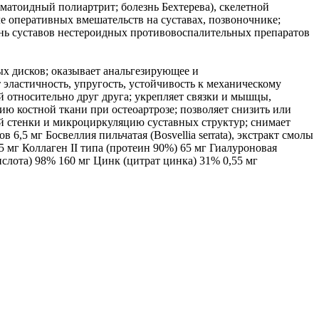
евматоидный полиартрит; болезнь Бехтерева), скелетной
е оперативных вмешательств на суставах, позвоночнике;
нь суставов нестероидных противовоспалительных препаратов
х дисков; оказывает анальгезирующее и
 эластичность, упругость, устойчивость к механическому
 относительно друг друга; укрепляет связки и мышцы,
ю костной ткани при остеоартрозе; позволяет снизить или
ой стенки и микроциркуляцию суставных структур; снимает
5 мг Босвеллия пильчатая (Bosvellia serrata), экстракт смолы
мг Коллаген II типа (протеин 90%) 65 мг Гиалуроновая
ислота) 98% 160 мг Цинк (цитрат цинка) 31% 0,55 мг