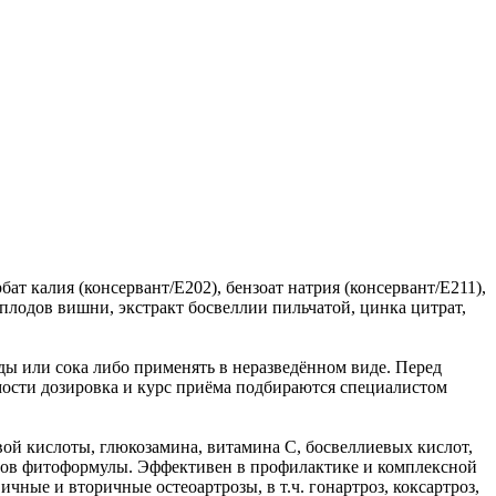
ат калия (консервант/Е202), бензоат натрия (консервант/Е211),
кт плодов вишни, экстракт босвеллии пильчатой, цинка цитрат,
оды или сока либо применять в неразведённом виде. Перед
имости дозировка и курс приёма подбираются специалистом
ой кислоты, глюкозамина, витамина С, босвеллиевых кислот,
тов фитоформулы. Эффективен в профилактике и комплексной
ные и вторичные остеоартрозы, в т.ч. гонартроз, коксартроз,