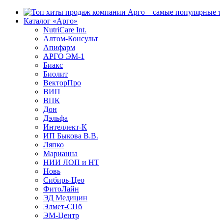
Каталог «Арго»
NutriCare Int.
Алтом-Консульт
Апифарм
АРГО ЭМ-1
Биакс
Биолит
ВекторПро
ВИП
ВПК
Дон
Дэльфа
Интеллект-К
ИП Быкова В.В.
Ляпко
Марианна
НИИ ЛОП и НТ
Новь
Сибирь-Цео
ФитоЛайн
ЭД Медицин
Элмет-СПб
ЭМ-Центр