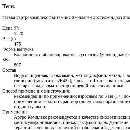
Теги:
#агава #артрокомплекс #витаминс #коллаген #остеохондроз #п
Цена (₽)
5220
Вес (г)
475
Форма выпуска
Коллоидная стабилизированная суспензия (коллоидная фи
SKU
807
Состав
Вода очищенная, глюкозамин, метилсульфонилметан, L-аск
глицерин (загуститель/Е422), коллаген II типа, экстракт 
нектар агавы, ароматизатор пищевой «персик-ваниль».
Способ применения (инструкция)
Рекомендации по применению: взрослым по 5 мл (1 ч. лож
применением взболтать раствор (допустимо образование 
индивидуально.
Применение
Артро Комплекс рекомендуется в качестве биологически 
метилсульфонилметана, цинка, фосфолипидов. Действие
терапии следующих состояний и заболеваний: дегенератив