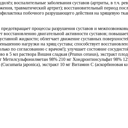
дилёз; воспалительные заболевания суставов (артриты, в т.ч. р
жения, травматический артрит); восстановительный период посл
рофилактика побочного разрушающего действия на хрящевую тка
 предотвращает процессы разрушения суставов и межпозвонковы
ет восстановлению двигательной активности суставов; повышает
уставной жидкости; облегчает движение суставных поверхностей
еньшению нагрузки на хрящ сустава; способствует восстановлени
лько по согласованию с врачом!); улучшает состояние сосудист
 раствора Вишня сладкая (Prunus cerasus), экстракт плодов 6,
г Метилсульфонилметан 98% 210 мг Хондроитинсульфат 98% 125 
(Cucumaria japonica), экстракт 10 мг Витамин С (аскорбиновая к