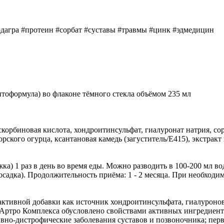
одагра #протеин #сорбат #суставы #травмы #цинк #эдмедицин
тоформула) во флаконе тёмного стекла объёмом 235 мл
орбиновая кислота, хондроитинсульфат, гиалуронат натрия, сорб
морского огурца, ксантановая камедь (загуститель/Е415), экстра
ка) 1 раз в день во время еды. Можно разводить в 100-200 мл в
осадка). Продолжительность приёма: 1 - 2 месяца. При необход
активной добавки как источник хондроитинсульфата, гиалуронов
 Артро Комплекса обусловлено свойствами активных ингредиен
но-дистрофические заболевания суставов и позвоночника; первич