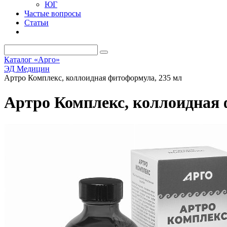
ЮГ
Частые вопросы
Статьи
Каталог «Арго»
ЭД Медицин
Артро Комплекс, коллоидная фитоформула, 235 мл
Артро Комплекс, коллоидная 