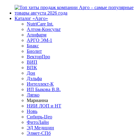
Каталог «Арго»
NutriCare Int.
Алтом-Консульт
Апифарм
АРГО ЭМ-1
Биакс
Биолит
ВекторПро
ВИП
ВПК
Дон
Дэльфа
Интеллект-К
ИП Быкова В.В.
Ляпко
Марианна
НИИ ЛОП и НТ
Новь
Сибирь-Цео
ФитоЛайн
ЭД Медицин
Элмет-СПб