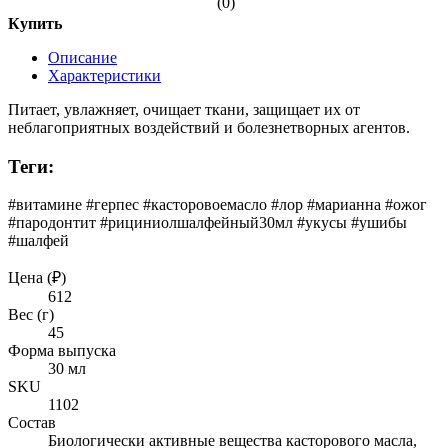
(0)
Купить
Описание
Характеристики
Питает, увлажняет, очищает ткани, защищает их от
неблагоприятных воздействий и болезнетворных агентов.
Теги:
#витаминe #герпес #касторовоемасло #лор #марианна #ожог
#пародонтит #рициниолшалфейный30мл #укусы #ушибы
#шалфей
Цена (₽)
612
Вес (г)
45
Форма выпуска
30 мл
SKU
1102
Состав
Биологически активные вещества касторового масла,