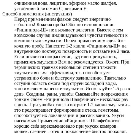
очищенная вода, лецитин, эфирное масло шалфея,
устойчивый витамин C, витамин Е.
Способ применения (инструкция)
Перед применением флакон следует энергично
взболтать! Кожная проба Обычно использование
«Рициниола-Ш» не вызывает аллергии. Вместе с тем
возможны случаи индивидуальной чувствительности к
компонентам эмульсии. Перед применением сделайте
кожную пробу. Нанесите 1-2 капли «Рициниола-Ш» на
внутреннюю локтевую поверхность и оставьте на 2 часа.
Если появится покраснение, зуд или припухлость,
применять эмульсию Вам не рекомендуется. Ожоги При
термических травмах небольшой степени тяжести
эмульсия весьма эффективна, т.к. способствует
устранению боли и быстрому заживлению. Тщательно
остудив область ожога под струей холодной воды,
тонким слоем нанесите эмульсию. Используйте 1-5 раз в
день. Ссадины, раны, ушибы Смазывайте повреждения
тонким слоем «Рициниола Шалфейного» несколько раз
в день. При ушибах слегка вотрите 1-2 капли эмульсии -
это предотвращает формирование отека, гематомы,
способствует их локализации и рассасыванию. Укусы
насекомых Применение «Рициниола Шалфейного»
хорошо себя зарекомендовало при укусах комаров,
мошек, слепней - отек и покраснение быстро проходят.