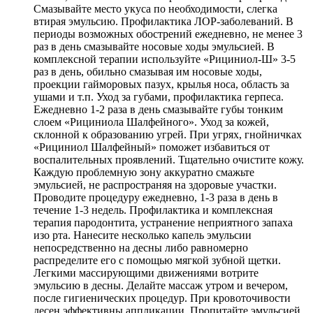
Смазывайте место укуса по необходимости, слегка
втирая эмульсию. Профилактика ЛОР-заболеваний. В
периоды возможных обострений ежедневно, не менее 3
раз в день смазывайте носовые ходы эмульсией. В
комплексной терапии используйте «Рициниол-Ш» 3-5
раз в день, обильно смазывая им носовые ходы,
проекции гайморовых пазух, крылья носа, область за
ушами и т.п. Уход за губами, профилактика герпеса.
Ежедневно 1-2 раза в день смазывайте губы тонким
слоем «Рициниола Шалфейного». Уход за кожей,
склонной к образованию угрей. При угрях, гнойничках
«Рициниол Шалфейный» поможет избавиться от
воспалительных проявлений. Тщательно очистите кожу.
Каждую проблемную зону аккуратно смажьте
эмульсией, не распространяя на здоровые участки.
Проводите процедуру ежедневно, 1-3 раза в день в
течение 1-3 недель. Профилактика и комплексная
терапия пародонтита, устранение неприятного запаха
изо рта. Нанесите несколько капель эмульсии
непосредственно на десны либо равномерно
распределите его с помощью мягкой зубной щетки.
Легкими массирующими движениями вотрите
эмульсию в десны. Делайте массаж утром и вечером,
после гигиенических процедур. При кровоточивости
десен эффективны аппликации. Пропитайте эмульсией