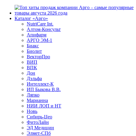
Каталог «Арго»
NutriCare Int.
Алтом-Консульт
Апифарм
АРГО ЭМ-1
Биакс
Биолит
ВекторПро
ВИП
ВПК
Дон
Дэльфа
Интеллект-К
ИП Быкова В.В.
Ляпко
Марианна
НИИ ЛОП и НТ
Новь
Сибирь-Цео
ФитоЛайн
ЭД Медицин
Элмет-СПб