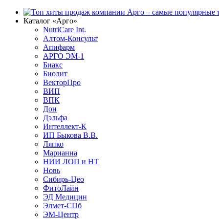
Каталог «Арго»
NutriCare Int.
Алтом-Консульт
Апифарм
АРГО ЭМ-1
Биакс
Биолит
ВекторПро
ВИП
ВПК
Дон
Дэльфа
Интеллект-К
ИП Быкова В.В.
Ляпко
Марианна
НИИ ЛОП и НТ
Новь
Сибирь-Цео
ФитоЛайн
ЭД Медицин
Элмет-СПб
ЭМ-Центр