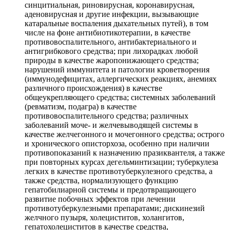
синцитиальная, риновирусная, коронавирусная,
аденовирусная и другие инфекции, вызывающие
катаральные воспаления дыхательных путей), в том
числе на фоне антибиотикотерапии, в качестве
противовоспалительного, антибактериального и
антигрибкового средства; при лихорадках любой
природы в качестве жаропонижающего средства;
нарушений иммунитета и патологии кроветворения
(иммунодефицитах, аллергических реакциях, анемиях
различного происхождения) в качестве
общеукрепляющего средства; системных заболеваний
(ревматизм, подагра) в качестве
противовоспалительного средства; различных
заболеваний моче- и желчевыводящей системы в
качестве желчегонного и мочегонного средства; острого
и хронического описторхоза, особенно при наличии
противопоказаний к назначению празиквантеля, а также
при повторных курсах дегельминтизации; туберкулеза
легких в качестве противотуберкулезного средства, а
также средства, нормализующего функцию
гепатобилиарной системы и предотвращающего
развитие побочных эффектов при лечении
противотуберкулезными препаратами; дискинезий
желчного пузыря, холециститов, холангитов,
гепатохолециститов в качестве средства,