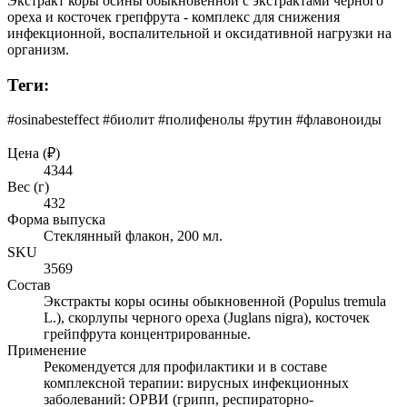
Экстракт коры осины обыкновенной с экстрактами черного
ореха и косточек грепфрута - комплекс для снижения
инфекционной, воспалительной и оксидативной нагрузки на
организм.
Теги:
#osinabesteffect #биолит #полифенолы #рутин #флавоноиды
Цена (₽)
4344
Вес (г)
432
Форма выпуска
Стеклянный флакон, 200 мл.
SKU
3569
Состав
Экстракты коры осины обыкновенной (Populus tremula
L.), скорлупы черного ореха (Juglans nigra), косточек
грейпфрута концентрированные.
Применение
Рекомендуется для профилактики и в составе
комплексной терапии: вирусных инфекционных
заболеваний: ОРВИ (грипп, респираторно-