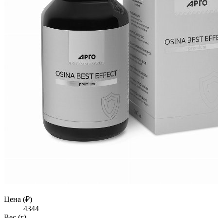
Цена (₽)
4344
Вес (г)