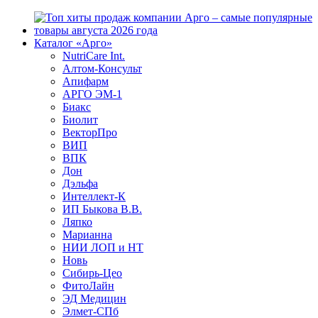
Каталог «Арго»
NutriCare Int.
Алтом-Консульт
Апифарм
АРГО ЭМ-1
Биакс
Биолит
ВекторПро
ВИП
ВПК
Дон
Дэльфа
Интеллект-К
ИП Быкова В.В.
Ляпко
Марианна
НИИ ЛОП и НТ
Новь
Сибирь-Цео
ФитоЛайн
ЭД Медицин
Элмет-СПб