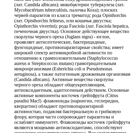
(лат. Candida albicans); микобактерии туберкулеза (лат.
Mycobactérium tuberculósis, па́лочка Ко́ха); плоских
червей-паразитов из класса трематод: рода Opisthorchis
(лат. Opisthorchis felineus, или кошачья двуустка;
Opisthorchis viverrini); рода Fasciola (лат. Fasciola hepatica,
печеночная двуустка). Основное действующее вещество
скорлупы черного ореха (Juglans nigra) - юглон,
проявляет антисептические, бактерицидные,
фунгицидные, противопаразитарные свойства; имеет
широкий спектр антимикробной активности по
отношению к грамположительным (Staphylococcus
aureus и Streptococcus mutans) грамотрицательным
микроорганизмам (Esherichia coli и Pseudomonas
aeruginosa), а также патогенным дрожжевым организмам
(Candida albicans). Активные вещества скорлупы
черного ореха обладают общеукрепляющим,
антиоксидантным, адаптогенным действием. Основные
активные компоненты косточек грейпфрута (Citrus
paradisi Macf) -флавоноиды (нарингин, гесперидин,
кверцетин) обладают противопаразитарной
активностью, подавляя бактериальную и грибковую
флору, которая часто сопровождает паразитозы и
ослабляет иммунитет. Флавоноиды косточек грейпфрута
являются мощными антиоксидантами, способствуют
снижению окислительного стресса. Все составляющие