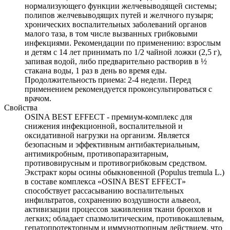
нормализующего функции желчевыводящей системы;
полипов желчевыводящих путей и желчного пузыря;
хронических воспалительных заболеваний органов
малого таза, в том числе вызванных грибковыми
инфекциями. Рекомендации по применению: взрослым
и детям с 14 лет принимать по 1/2 чайной ложки (2,5 г),
запивая водой, либо предварительно растворив в ½
стакана воды, 1 раз в день во время еды.
Продолжительность приема: 2-4 недели. Перед
применением рекомендуется проконсультироваться с
врачом.
Свойства
OSINA BEST EFFECT - премиум-комплекс для
снижения инфекционной, воспалительной и
оксидативной нагрузки на организм. Является
безопасным и эффективным антибактериальным,
антимикробным, противопаразитарным,
противовирусным и противогрибковым средством.
Экстракт коры осины обыкновенной (Populus tremula L.)
в составе комплекса «OSINA BEST EFFECT»
способствует рассасыванию воспалительных
инфильтратов, сохранению воздушности альвеол,
активизации процессов заживления ткани бронхов и
легких; обладает спазмолитическим, противокашлевым,
гепатопротекторным и иммунотропным действием, что