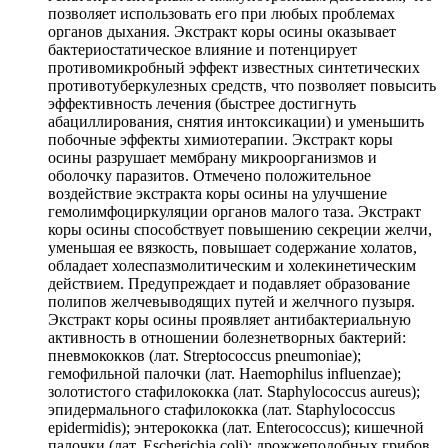
позволяет использовать его при любых проблемах
органов дыхания. Экстракт коры осины оказывает
бактериостатическое влияние и потенцирует
противомикробный эффект известных синтетических
противотуберкулезных средств, что позволяет повысить
эффективность лечения (быстрее достигнуть
абациллирования, снятия интоксикации) и уменьшить
побочные эффекты химиотерапии. Экстракт коры
осины разрушает мембрану микроорганизмов и
оболочку паразитов. Отмечено положительное
воздействие экстракта коры осины на улучшение
гемолимфоциркуляции органов малого таза. Экстракт
коры осины способствует повышению секреции желчи,
уменьшая ее вязкость, повышает содержание холатов,
обладает холеспазмолитическим и холекинетическим
действием. Предупреждает и подавляет образование
полипов желчевыводящих путей и желчного пузыря.
Экстракт коры осины проявляет антибактериальную
активность в отношении болезнетворных бактерий:
пневмококков (лат. Streptococcus pneumoniae);
гемофильной палочки (лат. Haemophilus influenzae);
золотистого стафилококка (лат. Staphylococcus aureus);
эпидермального стафилококка (лат. Staphylococcus
epidermidis); энтерококка (лат. Enterococcus); кишечной
палочки (лат. Escherichia coli); дрожжеподобных грибов