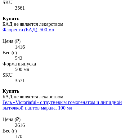
SKU
3561
Купить
БАД не является лекарством
Флорента (БАД), 500 мл
Цена (₽)
1416
Вес (г)
542
Форма выпуска
500 мл
SKU
3571
Купить
БАД не является лекарством
Гель «Victoriaful» с трутневым гомогенатом и липидной
вытяжкой пантов марала, 100 мл
Цена (₽)
2616
Вес (г)
170