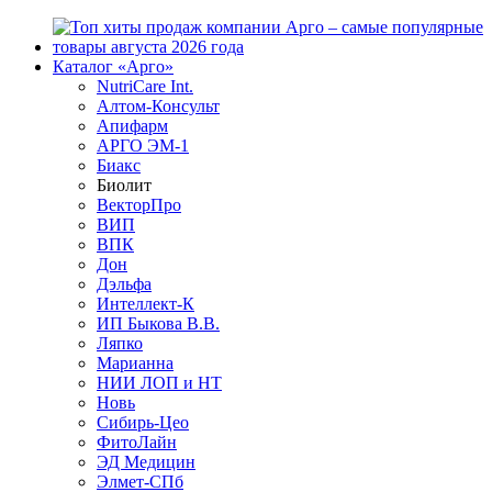
Каталог «Арго»
NutriCare Int.
Алтом-Консульт
Апифарм
АРГО ЭМ-1
Биакс
Биолит
ВекторПро
ВИП
ВПК
Дон
Дэльфа
Интеллект-К
ИП Быкова В.В.
Ляпко
Марианна
НИИ ЛОП и НТ
Новь
Сибирь-Цео
ФитоЛайн
ЭД Медицин
Элмет-СПб