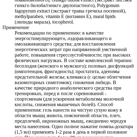
гинкго билоба/гинкго двулопастного), Polygonum
fagopyrum extract (экстракт травы гречиха посевной),
methylparaben, vitamin E (витамин Е), maral lipids
(липиды марала), tocopherol.
Применение
Рекомендации по применению: в качестве
энергостимулирующего, оздоравливающего и
омолаживающего средства; для восстановления
энергетических затрат при напряженной умственной
работе, повышения стрессоустойчивости; при высоких
физических нагрузках. В составе комплексной терапии:
бесплодия (женского и мужского); половых дисфункций
(импотенция, фригидность); простатита, аденомы
предстательной железы; климакса (с целью облегчения
вазомоторных симптомов); снижения либидо. В
качестве природного анаболического средства при
тренировках, перед и после соревнований -
спортсменам (для ускорения метаболизма молочной
кислоты, снижения мышечных болей). Способ
применения: гель нанести на чистую сухую кожу в
области мышц живота, поясничной области, плеч,
предплечий, икроножных мышц, ежедневно чередуя
места нанесения. Одно полное нажатие помпы-дозатора
(1,5 мл) применять 1-2 раза в день в первой половине