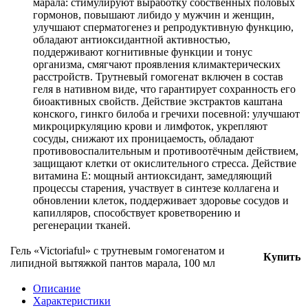
марала: стимулируют выработку собственных половых
гормонов, повышают либидо у мужчин и женщин,
улучшают сперматогенез и репродуктивную функцию,
обладают антиоксидантной активностью,
поддерживают когнитивные функции и тонус
организма, смягчают проявления климактерических
расстройств. Трутневый гомогенат включен в состав
геля в нативном виде, что гарантирует сохранность его
биоактивных свойств. Действие экстрактов каштана
конского, гинкго билоба и гречихи посевной: улучшают
микроциркуляцию крови и лимфоток, укрепляют
сосуды, снижают их проницаемость, обладают
противовоспалительным и противоотёчным действием,
защищают клетки от окислительного стресса. Действие
витамина Е: мощный антиоксидант, замедляющий
процессы старения, участвует в синтезе коллагена и
обновлении клеток, поддерживает здоровье сосудов и
капилляров, способствует кроветворению и
регенерации тканей.
Гель «Victoriaful» с трутневым гомогенатом и
Купить
липидной вытяжкой пантов марала, 100 мл
Описание
Характеристики