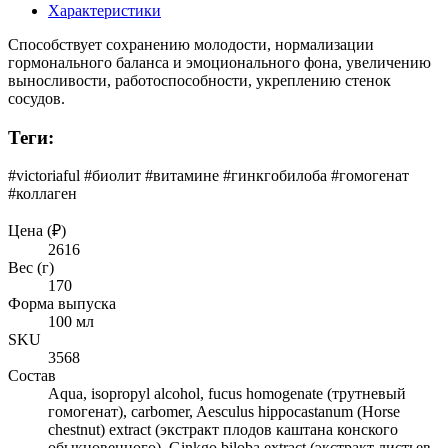
Характеристики
Способствует сохранению молодости, нормализации
гормонального баланса и эмоционального фона, увеличению
выносливости, работоспособности, укреплению стенок
сосудов.
Теги:
#victoriaful #биолит #витаминe #гинкгобилоба #гомогенат
#коллаген
Цена (₽)
2616
Вес (г)
170
Форма выпуска
100 мл
SKU
3568
Состав
Аqua, isopropyl alcohol, fucus homogenate (трутневый
гомогенат), carbomer, Aesculus hippocastanum (Horse
chestnut) extract (экстракт плодов каштана конского
обыкновенного), Ginkgo biloba extract (экстракт листьев