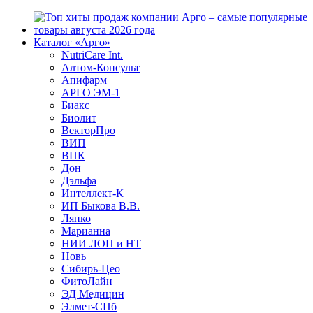
Каталог «Арго»
NutriCare Int.
Алтом-Консульт
Апифарм
АРГО ЭМ-1
Биакс
Биолит
ВекторПро
ВИП
ВПК
Дон
Дэльфа
Интеллект-К
ИП Быкова В.В.
Ляпко
Марианна
НИИ ЛОП и НТ
Новь
Сибирь-Цео
ФитоЛайн
ЭД Медицин
Элмет-СПб