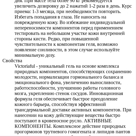
дня. При массе тела более 90 кг рекомендуется
увеличить дозировку до 2 нажатий 1-2 раза в день. Курс
приема: 1-3 месяца, при необходимости повторить.
Избегать попадания в глаза. Не наносить на
поврежденную кожу. Во избежание индивидуальной
непереносимости компонентов перед применением
тестировать на небольшом участке кожи внутренней
стороны кисти. Редко, при повышенной
чувствительности к компонентам геля, возможно
появление сонливости, в этом случае используйте
минимальную дозу.
Свойства
Victoriaful - уникальный гель на основе комплекса
природных компонентов, способствующих сохранению
молодости, нормализации гормонального баланса и
эмоционального фона, увеличению выносливости,
работоспособности, улучшению работы головного
мозга, укреплению стенок сосудов. Инновационная
формула геля обеспечивает быстрое преодоление
кожного барьера, способствуя эффективной
трансдермальной доставке активных компонентов. При
нанесении на кожу действующие вещества быстро
поступают в кровеносное русло. АКТИВНЫЕ
КОМПОНЕНТЫ. Комплексное действие природных
прогормонов трутневого гомогената и липидов пантов