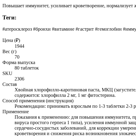
Повышает иммунитет, усиливает кроветворение, нормализует 
Теги:
#атеросклероз #бронхи #витаминe #гастрит #гемоглобин #имм
Цена (₽)
1944
Вес (г)
70
Форма выпуска
80 таблеток
SKU
2306
Состав
Хвойная хлорофилло-каротиновая паста, МКЦ (загуститель
содержится: хлорофилла 2 мг, 1 мг фитостерина.
Способ применения (инструкция)
Рекомендации: принимать взрослым по 1-3 таблетки 2-3 р
Применение
Показания к применению: для повышения иммунитета, пр
вируса простого герпеса 1 типа), усиления иммунной за
сердечно-сосудистых заболеваний, для коррекции умере
кроветворения и снижения риска возникновения злокаче