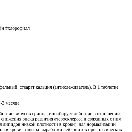
айн #хлорофилл
ельный, стеарат кальция (антислеживатель). В 1 таблетке
-3 месяца.
йствие вирусов гриппа, ингибирует действие в отношении
 снижения риска развития атеросклероза и связанных с ним
 липидов низкой плотности в крови); для нормализации
ов в крови, защиты выработки лейкоцитов при токсических