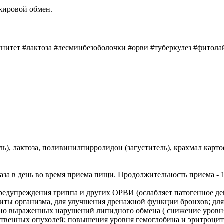
жировой обмен.
унитет #лактоза #лесминбезоболочки #орви #туберкулез #фитол
), лактоза, поливинилпирролидон (загуститель), крахмал картоф
аза в день во время приема пищи. Продолжительность приема - 1
едупреждения гриппа и других ОРВИ (ослабляет патогенное де
щиты организма, для улучшения дренажной функции бронхов; для
нно выраженных нарушений липидного обмена ( снижение уровня
ственных опухолей; повышения уровня гемоглобина и эритроцит