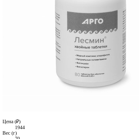
Цена (₽)
1944
Вес (г)
70