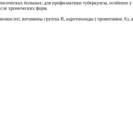
логических больных; для профилактики туберкулеза, особенно у
исле хронических форм.
кислот, витамины группы В, каротиноиды ( провитамин А), а-т