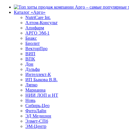
Каталог «Арго»
NutriCare Int.
Алтом-Консульт
Апифарм
АРГО ЭМ-1
Биакс
Биолит
ВекторПро
ВИП
ВПК
Дон
Дэльфа
Интеллект-К
ИП Быкова В.В.
Ляпко
Марианна
НИИ ЛОП и НТ
Новь
Сибирь-Цео
ФитоЛайн
ЭД Медицин
Элмет-СПб
ЭМ-Центр