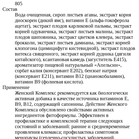
805
Состав
Вода очищенная, сироп листьев агавы, экстракт корня
диоскореи (дикий ямс), витамин Е (альфа-токоферола
ацетат), экстракт плодов карликовой пальмы, экстракт
корней одуванчика, экстракт листьев малины, экстракт
плодов шиповника, экстракт цветков клевера, экстракт
брокколи, экстракт листьев дамианы, экстракт корней
клопогона (цимицифуги кистевидной), экстракт плодов
витекса священного, экстракт корней дудника (дягиля
китайского), ксантановая камедь (загуститель Е415),
ароматизатор пищевой натуральный «Апельсин»,
сорбат калия (консервант Е202), бензоат натрия
(консервант Е211), витамин В12 (цианокобаламин),
витамин В9 (фолиевая кислота).
Применение
Женский Комплекс рекомендуется как биологически
активная добавка в качестве источника витаминов Е,
В9, В12, содержащей сапонины. Действие Женского
Комплекса обусловлено свойствами активных
ингредиентов фитоформулы. Эффективен в
профилактике и комплексной терапии следующих
состояний и заболеваний: ранние и средневременные
проявления климакса; профилактика симптомов
менопаузы (сердечно-сосудистых заболеваний,