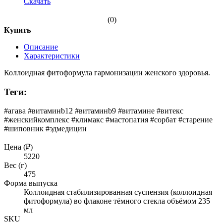
Скачать
(0)
Купить
Описание
Характеристики
Коллоидная фитоформула гармонизации женского здоровья.
Теги:
#агава #витаминb12 #витаминb9 #витаминe #витекс
#женскийкомплекс #климакс #мастопатия #сорбат #старение
#шиповник #эдмедицин
Цена (₽)
5220
Вес (г)
475
Форма выпуска
Коллоидная стабилизированная суспензия (коллоидная
фитоформула) во флаконе тёмного стекла объёмом 235
мл
SKU