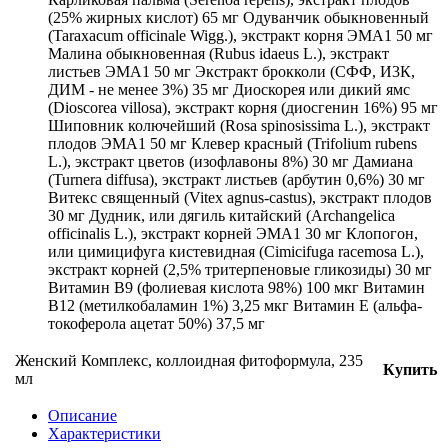
(25% жирных кислот) 65 мг Одуванчик обыкновенный
(Taraxacum officinale Wigg.), экстракт корня ЭМА1 50 мг
Малина обыкновенная (Rubus idaeus L.), экстракт
листьев ЭМА1 50 мг Экстракт брокколи (СФФ, И3К,
ДИМ - не менее 3%) 35 мг Диоскорея или дикий ямс
(Dioscorea villosa), экстракт корня (диосгенин 16%) 95 мг
Шиповник колючейший (Rosa spinosissima L.), экстракт
плодов ЭМА1 50 мг Клевер красный (Trifolium rubens
L.), экстракт цветов (изофлавоны 8%) 30 мг Дамиана
(Turnera diffusa), экстракт листьев (арбутин 0,6%) 30 мг
Витекс священный (Vitex agnus-castus), экстракт плодов
30 мг Дудник, или дягиль китайский (Archangelica
officinalis L.), экстракт корней ЭМА1 30 мг Клопогон,
или цимицифуга кистевидная (Cimicifuga racemosa L.),
экстракт корней (2,5% тритерпеновые гликозиды) 30 мг
Витамин В9 (фолиевая кислота 98%) 100 мкг Витамин
В12 (метилкобаламин 1%) 3,25 мкг Витамин Е (альфа-
токоферола ацетат 50%) 37,5 мг
Женский Комплекс, коллоидная фитоформула, 235
Купить
мл
Описание
Характеристики