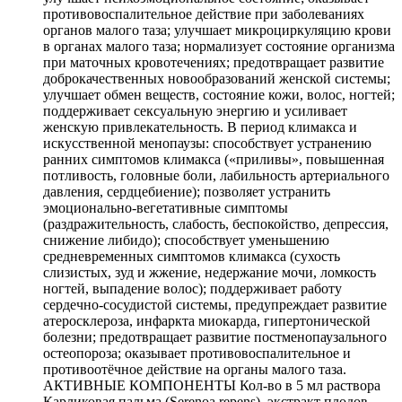
противовоспалительное действие при заболеваниях
органов малого таза; улучшает микроциркуляцию крови
в органах малого таза; нормализует состояние организма
при маточных кровотечениях; предотвращает развитие
доброкачественных новообразований женской системы;
улучшает обмен веществ, состояние кожи, волос, ногтей;
поддерживает сексуальную энергию и усиливает
женскую привлекательность. В период климакса и
искусственной менопаузы: способствует устранению
ранних симптомов климакса («приливы», повышенная
потливость, головные боли, лабильность артериального
давления, сердцебиение); позволяет устранить
эмоционально-вегетативные симптомы
(раздражительность, слабость, беспокойство, депрессия,
снижение либидо); способствует уменьшению
средневременных симптомов климакса (сухость
слизистых, зуд и жжение, недержание мочи, ломкость
ногтей, выпадение волос); поддерживает работу
сердечно-сосудистой системы, предупреждает развитие
атеросклероза, инфаркта миокарда, гипертонической
болезни; предотвращает развитие постменопаузального
остеопороза; оказывает противовоспалительное и
противоотёчное действие на органы малого таза.
АКТИВНЫЕ КОМПОНЕНТЫ Кол-во в 5 мл раствора
Карликовая пальма (Serenoa repens), экстракт плодов