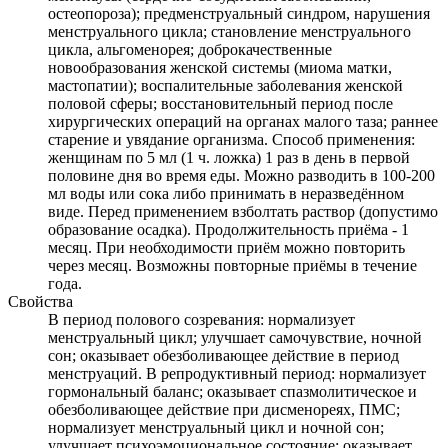
остеопороза); предменструальный синдром, нарушения
менструального цикла; становление менструального
цикла, альгоменорея; доброкачественные
новообразования женской системы (миома матки,
мастопатии); воспалительные заболевания женской
половой сферы; восстановительный период после
хирургических операций на органах малого таза; раннее
старение и увядание организма. Способ применения:
женщинам по 5 мл (1 ч. ложка) 1 раз в день в первой
половине дня во время еды. Можно разводить в 100-200
мл воды или сока либо принимать в неразведённом
виде. Перед применением взболтать раствор (допустимо
образование осадка). Продолжительность приёма - 1
месяц. При необходимости приём можно повторить
через месяц. Возможны повторные приёмы в течение
года.
Свойства
В период полового созревания: нормализует
менструальный цикл; улучшает самочувствие, ночной
сон; оказывает обезболивающее действие в период
менструаций. В репродуктивный период: нормализует
гормональный баланс; оказывает спазмолитическое и
обезболивающее действие при дисменореях, ПМС;
нормализует менструальный цикл и ночной сон;
улучшает психоэмоциональное состояние; оказывает