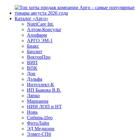
Каталог «Арго»
NutriCare Int.
Алтом-Консульт
Апифарм
АРГО ЭМ-1
Биакс
Биолит
ВекторПро
ВИП
ВПК
Дон
Дэльфа
Интеллект-К
ИП Быкова В.В.
Ляпко
Марианна
НИИ ЛОП и НТ
Новь
Сибирь-Цео
ФитоЛайн
ЭД Медицин
Элмет-СПб