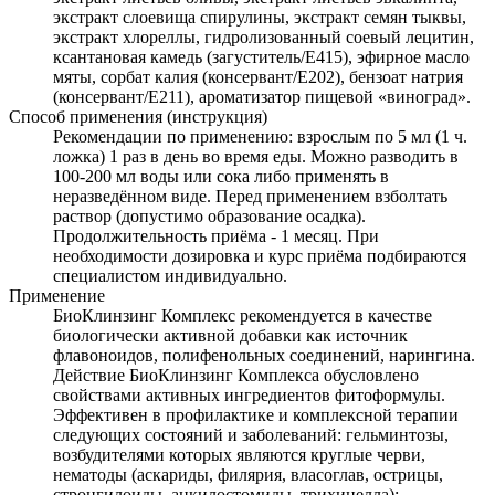
экстракт слоевища спирулины, экстракт семян тыквы,
экстракт хлореллы, гидролизованный соевый лецитин,
ксантановая камедь (загуститель/Е415), эфирное масло
мяты, сорбат калия (консервант/Е202), бензоат натрия
(консервант/Е211), ароматизатор пищевой «виноград».
Способ применения (инструкция)
Рекомендации по применению: взрослым по 5 мл (1 ч.
ложка) 1 раз в день во время еды. Можно разводить в
100-200 мл воды или сока либо применять в
неразведённом виде. Перед применением взболтать
раствор (допустимо образование осадка).
Продолжительность приёма - 1 месяц. При
необходимости дозировка и курс приёма подбираются
специалистом индивидуально.
Применение
БиоКлинзинг Комплекс рекомендуется в качестве
биологически активной добавки как источник
флавоноидов, полифенольных соединений, нарингина.
Действие БиоКлинзинг Комплекса обусловлено
свойствами активных ингредиентов фитоформулы.
Эффективен в профилактике и комплексной терапии
следующих состояний и заболеваний: гельминтозы,
возбудителями которых являются круглые черви,
нематоды (аскариды, филярия, власоглав, острицы,
стронгилоиды, анкилостомиды, трихинелла);