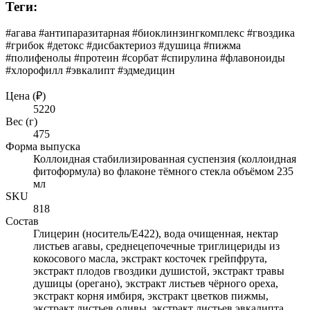
Теги:
#агава #антипаразитарная #биоклинзингкомплекс #гвоздика
#грибок #детокс #дисбактериоз #душица #пижма
#полифенолы #протеин #сорбат #спирулина #флавоноиды
#хлорофилл #эвкалипт #эдмедицин
Цена (₽)
5220
Вес (г)
475
Форма выпуска
Коллоидная стабилизированная суспензия (коллоидная
фитоформула) во флаконе тёмного стекла объёмом 235
мл
SKU
818
Состав
Глицерин (носитель/Е422), вода очищенная, нектар
листьев агавы, среднецепочечные триглицериды из
кокосового масла, экстракт косточек грейпфрута,
экстракт плодов гвоздики душистой, экстракт травы
душицы (орегано), экстракт листьев чёрного ореха,
экстракт корня имбиря, экстракт цветков пижмы,
экстракт листьев оливы, экстракт листьев эвкалипта,