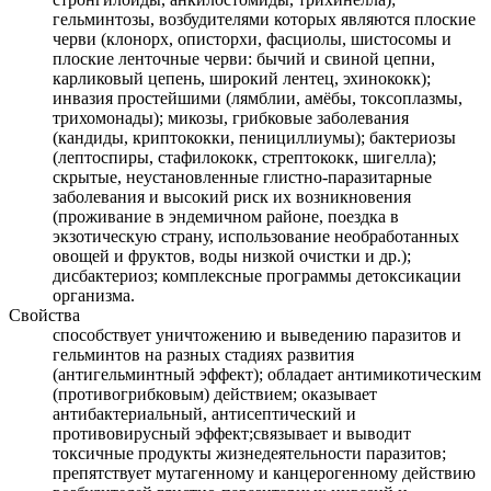
гельминтозы, возбудителями которых являются плоские
черви (клонорх, описторхи, фасциолы, шистосомы и
плоские ленточные черви: бычий и свиной цепни,
карликовый цепень, широкий лентец, эхинококк);
инвазия простейшими (лямблии, амёбы, токсоплазмы,
трихомонады); микозы, грибковые заболевания
(кандиды, криптококки, пенициллиумы); бактериозы
(лептоспиры, стафилококк, стрептококк, шигелла);
скрытые, неустановленные глистно-паразитарные
заболевания и высокий риск их возникновения
(проживание в эндемичном районе, поездка в
экзотическую страну, использование необработанных
овощей и фруктов, воды низкой очистки и др.);
дисбактериоз; комплексные программы детоксикации
организма.
Свойства
способствует уничтожению и выведению паразитов и
гельминтов на разных стадиях развития
(антигельминтный эффект); обладает антимикотическим
(противогрибковым) действием; оказывает
антибактериальный, антисептический и
противовирусный эффект;связывает и выводит
токсичные продукты жизнедеятельности паразитов;
препятствует мутагенному и канцерогенному действию