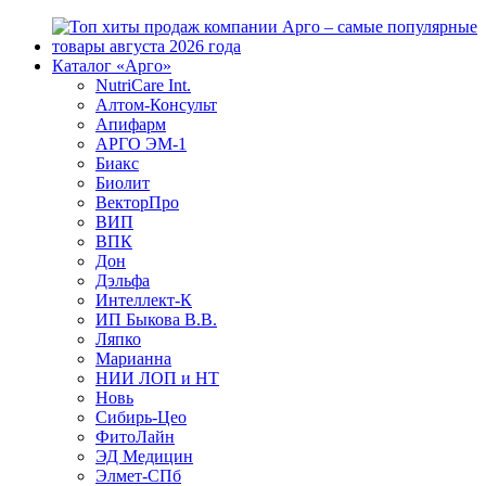
Каталог «Арго»
NutriCare Int.
Алтом-Консульт
Апифарм
АРГО ЭМ-1
Биакс
Биолит
ВекторПро
ВИП
ВПК
Дон
Дэльфа
Интеллект-К
ИП Быкова В.В.
Ляпко
Марианна
НИИ ЛОП и НТ
Новь
Сибирь-Цео
ФитоЛайн
ЭД Медицин
Элмет-СПб