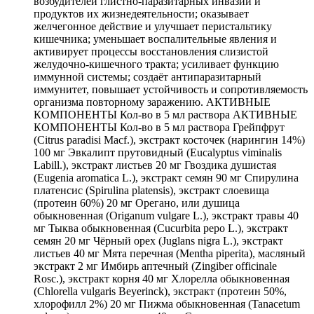
возбудителей глистно-паразитарных инвазий и
продуктов их жизнедеятельности; оказывает
желчегонное действие и улучшает перистальтику
кишечника; уменьшает воспалительные явления и
активирует процессы восстановления слизистой
желудочно-кишечного тракта; усиливает функцию
иммунной системы; создаёт антипаразитарный
иммунитет, повышает устойчивость и сопротивляемость
организма повторному заражению. АКТИВНЫЕ
КОМПОНЕНТЫ Кол-во в 5 мл раствора АКТИВНЫЕ
КОМПОНЕНТЫ Кол-во в 5 мл раствора Грейпфрут
(Citrus paradisi Macf.), экстракт косточек (нарингин 14%)
100 мг Эвкалипт прутовидный (Eucalyptus viminalis
Labill.), экстракт листьев 20 мг Гвоздика душистая
(Eugenia aromatica L.), экстракт семян 90 мг Спирулина
платенсис (Spirulina platensis), экстракт слоевища
(протеин 60%) 20 мг Орегано, или душица
обыкновенная (Origanum vulgare L.), экстракт травы 40
мг Тыква обыкновенная (Cucurbita pepo L.), экстракт
семян 20 мг Чёрный орех (Juglans nigra L.), экстракт
листьев 40 мг Мята перечная (Mentha piperita), масляный
экстракт 2 мг Имбирь аптечный (Zingiber officinale
Rosc.), экстракт корня 40 мг Хлорелла обыкновенная
(Chlorella vulgaris Beyerinck), экстракт (протеин 50%,
хлорофилл 2%) 20 мг Пижма обыкновенная (Tanacetum