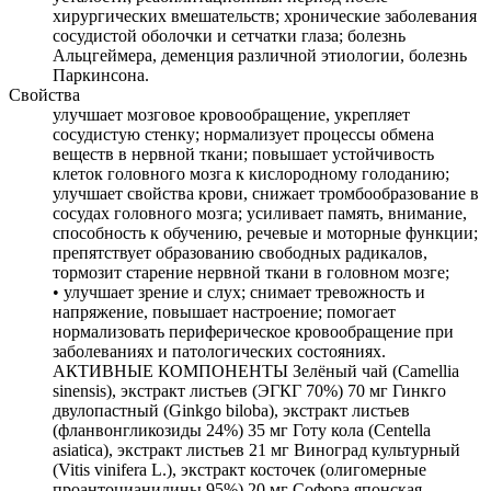
хирургических вмешательств; хронические заболевания
сосудистой оболочки и сетчатки глаза; болезнь
Альцгеймера, деменция различной этиологии, болезнь
Паркинсона.
Свойства
улучшает мозговое кровообращение, укрепляет
сосудистую стенку; нормализует процессы обмена
веществ в нервной ткани; повышает устойчивость
клеток головного мозга к кислородному голоданию;
улучшает свойства крови, снижает тромбообразование в
сосудах головного мозга; усиливает память, внимание,
способность к обучению, речевые и моторные функции;
препятствует образованию свободных радикалов,
тормозит старение нервной ткани в головном мозге;
• улучшает зрение и слух; снимает тревожность и
напряжение, повышает настроение; помогает
нормализовать периферическое кровообращение при
заболеваниях и патологических состояниях.
АКТИВНЫЕ КОМПОНЕНТЫ Зелёный чай (Camellia
sinensis), экстракт листьев (ЭГКГ 70%) 70 мг Гинкго
двулопастный (Ginkgo biloba), экстракт листьев
(фланвонгликозиды 24%) 35 мг Готу кола (Centella
asiatica), экстракт листьев 21 мг Виноград культурный
(Vitis vinifera L.), экстракт косточек (олигомерные
проантоцианидины 95%) 20 мг Софора японская