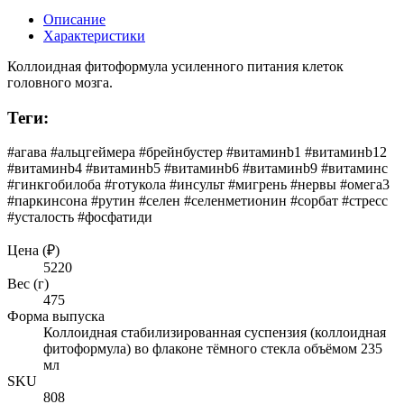
Описание
Характеристики
Коллоидная фитоформула усиленного питания клеток
головного мозга.
Теги:
#агава #альцгеймера #брейнбустер #витаминb1 #витаминb12
#витаминb4 #витаминb5 #витаминb6 #витаминb9 #витаминс
#гинкгобилоба #готукола #инсульт #мигрень #нервы #омега3
#паркинсона #рутин #селен #селенметионин #сорбат #стресс
#усталость #фосфатиди
Цена (₽)
5220
Вес (г)
475
Форма выпуска
Коллоидная стабилизированная суспензия (коллоидная
фитоформула) во флаконе тёмного стекла объёмом 235
мл
SKU
808