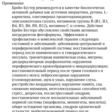
Применение
Брейн Бустер рекомендуется в качестве биологически
активной добавки как источник кверцетина, рутина, L-
карнитина, олигомерных проантоцианидинов,
эпигалокатехина галлата, витаминов группы В (В1, В3,
В4, В5, В6, В9, В12), витамина С и селена. Действие
Брейн Бустера обусловлено свойствами активных
ингредиентов фитоформулы. Эффективен в
профилактике и комплексной терапии следующих
состояний и заболеваний: заболевания центральной и
периферической нервной системы; восстановительный
период после ишемического и геморрагического
инсульта, транзиторная ишемическая атака, мигрень;
дисциркуляторная энцефалопатия; нарушения
периферического кровообращения и микроциркуляции;
восстановительный период после травм головного и
спинного мозга; нейросенсорные нарушения
(головокружение, шум в ушах, нарушение слуха,
расстройство координации); нарушение памяти, сна,
снижение внимания, интеллектуальных способностей;
стресс, депрессия, послестрессовый синдром;
восстановление после воспалительных заболеваний
нервной системы (энцефалиты, менингиты, миелиты);
общее истощение организма, синдром хронической
усталости; реабилитационный период после