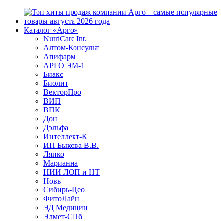
Каталог «Арго»
NutriCare Int.
Алтом-Консульт
Апифарм
АРГО ЭМ-1
Биакс
Биолит
ВекторПро
ВИП
ВПК
Дон
Дэльфа
Интеллект-К
ИП Быкова В.В.
Ляпко
Марианна
НИИ ЛОП и НТ
Новь
Сибирь-Цео
ФитоЛайн
ЭД Медицин
Элмет-СПб