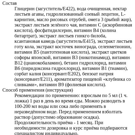
Состав
Глицерин (загуститель/Е422), вода очищенная, нектар
листьев агавы, гидролизованный соевый лецитин, L-
карнитин, масло рисовых отрубей, омега 3 (рыбий жир),
экстракт листьев зелёного чая, витамин С (аскорбиновая
кислота), фосфатидилсерин, витамин В4 (холина
битартрат), экстракт листьев гинкго билоба,
ксантановая камедь (загуститель/Е415), экстракт листьев
готу кола, экстракт косточек винограда, селенметионин,
витамин В5 (пантотеновая кислота), экстракт цветков
софоры японской, витамин В3 (никотинамид), витамин
В12 (цианокобаламин), бетаин гидрохлорид, витамин
В6 (пиридоксина гидрохлорид), витамин В1 (тиамин),
сорбат калия (консервант/Е202), бензоат натрия
(консервант/Е211), ароматизатор пищевой «клубника со
сливками», витамин В9 (фолиевая кислота).
Способ применения (инструкция)
Рекомендации по применению: взрослым по 5 мл (1 ч.
ложка) 1 раз в день во время еды. Можно разводить в
100-200 мл воды или сока либо применять в
неразведённом виде. Перед применением взболтать
раствор (допустимо образование осадка).
Продолжительность приёма - 1 месяц. При
необходимости дозировка и курс приёма подбираются
специалистом индивидуально.