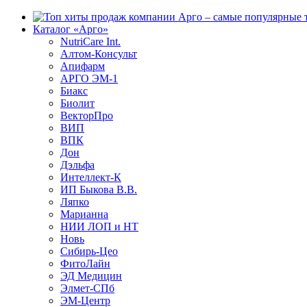
Каталог «Арго»
NutriCare Int.
Алтом-Консульт
Апифарм
АРГО ЭМ-1
Биакс
Биолит
ВекторПро
ВИП
ВПК
Дон
Дэльфа
Интеллект-К
ИП Быкова В.В.
Ляпко
Марианна
НИИ ЛОП и НТ
Новь
Сибирь-Цео
ФитоЛайн
ЭД Медицин
Элмет-СПб
ЭМ-Центр