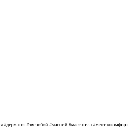
 #дерматоз #зверобой #магний #массатела #менталкомфорт