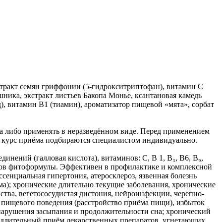
экстракт семян гриффонии (5-гидрокситриптофан), витамин С
шника, экстракт листьев Бакопа Монье, ксантановая камедь
), витамин В1 (тиамин), ароматизатор пищевой «мята», сорбат
ока либо применять в неразведённом виде. Перед применением
 и курс приёма подбираются специалистом индивидуально.
нений (галловая кислота), витаминов: С, В 1, В₃, В6, В₉,
тов фитоформулы. Эффективен в профилактике и комплексной
сенциальная гипертония, атеросклероз, язвенная болезнь
а); хронические длительно текущие заболевания, хронические
тва, вегетососудистая дистония, нейроинфекции, черепно-
 пищевого поведения (расстройство приёма пищи), избыток
; нарушения засыпания и продолжительности сна; хронический
; длительный приём лекарственных препаратов, угнетающих