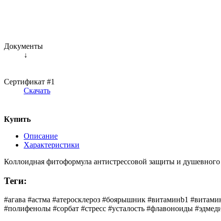
Документы
↓
Сертификат #1
Скачать
Купить
Описание
Характеристики
Коллоидная фитоформула антистрессовой защиты и душевного 
Теги:
#агава #астма #атеросклероз #боярышник #витаминb1 #витами
#полифенолы #сорбат #стресс #усталость #флавоноиды #эдмед