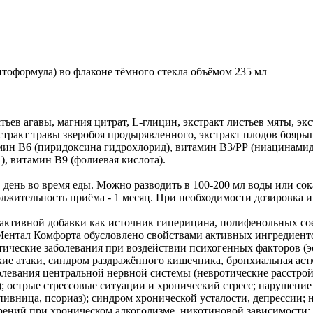
тоформула) во флаконе тёмного стекла объёмом 235 мл
стьев агавы, магния цитрат, L-глицин, экстракт листьев мяты, 
кстракт травы зверобоя продырявленного, экстракт плодов бояры
амин В6 (пиридоксина гидрохлорид), витамин В3/РР (ниацинамид
1), витамин В9 (фолиевая кислота).
 в день во время еды. Можно разводить в 100-200 мл воды или с
должительность приёма - 1 месяц. При необходимости дозировка
ктивной добавки как источник гиперицина, полифенольных соеди
 Ментал Комфорта обусловлено свойствами активных ингредиен
ические заболевания при воздействии психогенных факторов (эс
ие атаки, синдром раздражённого кишечника, бронхиальная астм
евания центральной нервной системы (невротические расстройс
; острые стрессовые ситуации и хронический стресс; нарушение
апивница, псориаз); синдром хронической усталости, депрессии
рений при хроническом алкоголизме, никотиновой зависимости