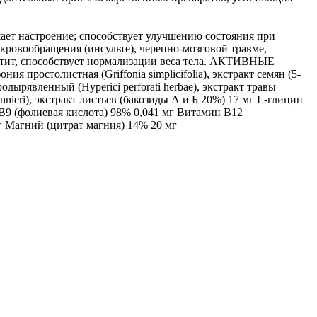
ает настроение; способствует улучшению состояния при
кровообращения (инсульте), черепно-мозговой травме,
етит, способствует нормализации веса тела. АКТИВНЫЕ
 простолистная (Griffonia simplicifolia), экстракт семян (5-
дырявленный (Hyperici perforati herbae), экстракт травы
nnieri), экстракт листьев (бакозиды А и Б 20%) 17 мг L-глицин
В9 (фолиевая кислота) 98% 0,041 мг Витамин В12
г Магний (цитрат магния) 14% 20 мг