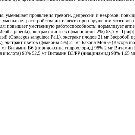
; уменьшает проявления тревоги, депрессии и неврозов; повыш
и; уменьшает расстройства интеллекта при нарушении мозгового 
оля; повышает умственную работоспособность; нормализует апп
 piperita), экстракт листьев (флавоноиды 2%) 63,5 мг Гриффония
(Crataegus sanguinea Pall.), экстракт плодов 21 мг Зверобой про
 L.), экстракт цветов (флавоны 4%) 21 мг Бакопа Монье (Bacopa mo
3 мг Витамин В6 (пиридоксина гидрохлорид) 98% 2 мг Витамин 
я кислота) 98% 52,5 мг Витамин В3/PP (ниацинамид) 98% 1,65 м