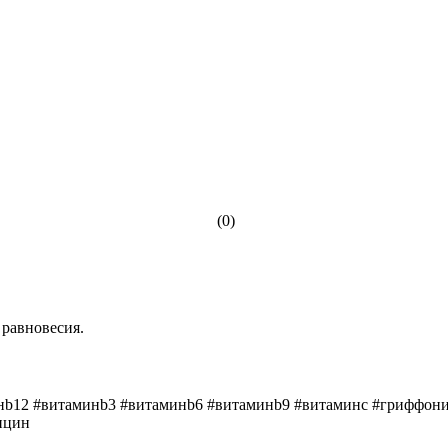
(0)
равновесия.
нb12 #витаминb3 #витаминb6 #витаминb9 #витаминс #гриффония
ицин