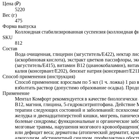
Цена (₽)
5220
Вес (г)
475
Форма выпуска
Коллоидная стабилизированная суспензия (коллоидная фи
SKU
812
Состав
Вода очищенная, глицерин (загуститель/Е422), нектар ли
(аскорбиновая кислота), экстракт цветков пассифлоры, э
(загуститель/Е415), витамин В12 (цианокобаламин), вит
калия (консервант/Е202), бензоат натрия (консервант/Е21
Способ применения (инструкция)
Способ применения: взрослым по 5 мл (1 ч. ложка) 1 раз
взболтать раствор (допустимо образование осадка). Про
Применение
Ментал Комфорт рекомендуется в качестве биологически а
В12, магния, глицина, 5-гидрокситриптофана. Действие
терапии следующих состояний и заболеваний: психосомат
желудка и двенадцатиперстной кишки, мигрень, паническ
болевые синдромы; функциональные и органические забол
мозговые травмы, нарушения мозгового кровообращения)
или дефицит веса; дерматозы (атопический дерматит, кр
алкоголизм, абстинентный синдром, профилактика обост