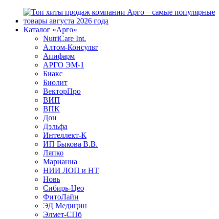
Каталог «Арго»
NutriCare Int.
Алтом-Консульт
Апифарм
АРГО ЭМ-1
Биакс
Биолит
ВекторПро
ВИП
ВПК
Дон
Дэльфа
Интеллект-К
ИП Быкова В.В.
Ляпко
Марианна
НИИ ЛОП и НТ
Новь
Сибирь-Цео
ФитоЛайн
ЭД Медицин
Элмет-СПб