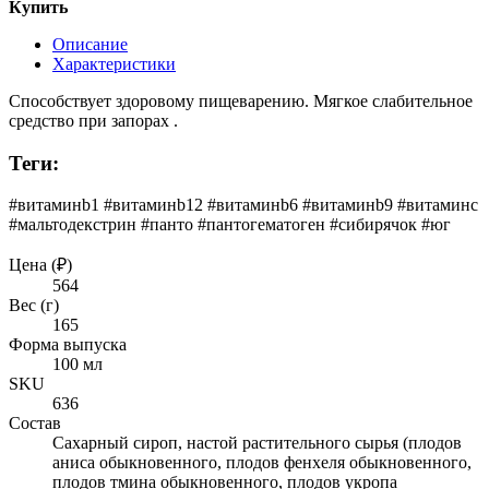
Купить
Описание
Характеристики
Способствует здоровому пищеварению. Мягкое слабительное
средство при запорах .
Теги:
#витаминb1 #витаминb12 #витаминb6 #витаминb9 #витаминс
#мальтодекстрин #панто #пантогематоген #сибирячок #юг
Цена (₽)
564
Вес (г)
165
Форма выпуска
100 мл
SKU
636
Состав
Сахарный сироп, настой растительного сырья (плодов
аниса обыкновенного, плодов фенхеля обыкновенного,
плодов тмина обыкновенного, плодов укропа