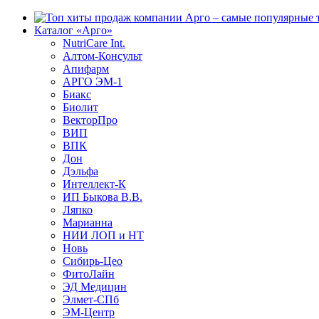
Каталог «Арго»
NutriCare Int.
Алтом-Консульт
Апифарм
АРГО ЭМ-1
Биакс
Биолит
ВекторПро
ВИП
ВПК
Дон
Дэльфа
Интеллект-К
ИП Быкова В.В.
Ляпко
Марианна
НИИ ЛОП и НТ
Новь
Сибирь-Цео
ФитоЛайн
ЭД Медицин
Элмет-СПб
ЭМ-Центр