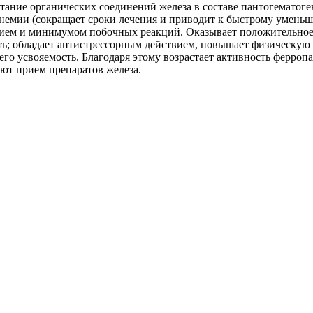
етание органических соединений железа в составе пантогематог
анемии (сокращает сроки лечения и приводит к быстрому умень
вием и минимумом побочных реакций. Оказывает положительное 
ть; обладает антистрессорным действием, повышает физическую
го усвояемость. Благодаря этому возрастает активность ферроп
ют прием препаратов железа.