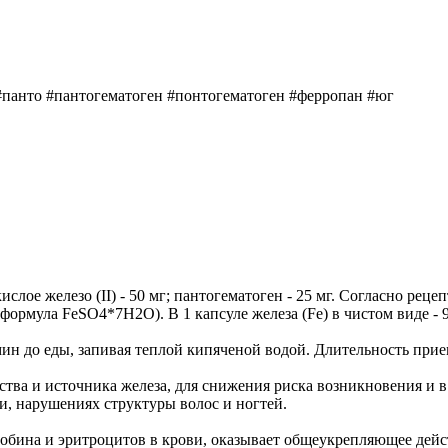
#панто #пантогематоген #понтогематоген #ферропан #юг
слое железо (II) - 50 мг; пантогематоген - 25 мг. Согласно рецеп
ормула FeSO4*7H2O). В 1 капсуле железа (Fe) в чистом виде - 9
 мин до еды, запивая теплой кипяченой водой. Длительность прием
тва и источника железа, для снижения риска возникновения и
и, нарушениях структуры волос и ногтей.
обина и эритроцитов в крови, оказывает общеукрепляющее дейст