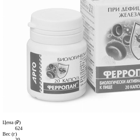
Цена (₽)
624
Вес (г)
20