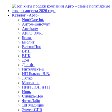
Каталог «Арго»
NutriCare Int.
Алтом-Консульт
Апифарм
АРГО ЭМ-1
Биакс
Биолит
ВекторПро
ВИП
ВПК
Дон
Дэльфа
Интеллект-К
ИП Быкова В.В.
Ляпко
Марианна
НИИ ЛОП и НТ
Новь
Сибирь-Цео
ФитоЛайн
ЭД Медицин
Элмет-СПб