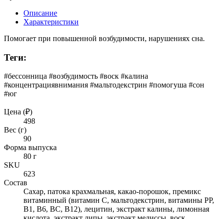
Описание
Характеристики
Помогает при повышенной возбудимости, нарушениях сна.
Теги:
#бессонница #возбудимость #воск #калина
#концентрациявнимания #мальтодекстрин #помогуша #сон
#юг
Цена (₽)
498
Вес (г)
90
Форма выпуска
80 г
SKU
623
Состав
Сахар, патока крахмальная, какао-порошок, премикс
витаминный (витамин С, мальтодекстрин, витамины РР,
В1, В6, ВС, В12), лецитин, экстракт калины, лимонная
кислота, экстракт липы, экстракт мелиссы, воск