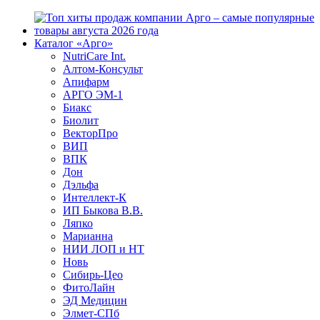
Каталог «Арго»
NutriCare Int.
Алтом-Консульт
Апифарм
АРГО ЭМ-1
Биакс
Биолит
ВекторПро
ВИП
ВПК
Дон
Дэльфа
Интеллект-К
ИП Быкова В.В.
Ляпко
Марианна
НИИ ЛОП и НТ
Новь
Сибирь-Цео
ФитоЛайн
ЭД Медицин
Элмет-СПб