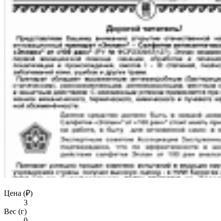
Цена (₽)
3
Вес (г)
0