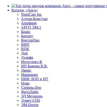
Каталог «Арго»
NutriCare Int.
Алтом-Консульт
Апифарм
АРГО ЭМ-1
Биакс
Биолит
ВекторПро
ВИП
ВПК
Дон
Дэльфа
Интеллект-К
ИП Быкова В.В.
Ляпко
Марианна
НИИ ЛОП и НТ
Новь
Сибирь-Цео
ФитоЛайн
ЭД Медицин
Элмет-СПб
ЭМ-Центр