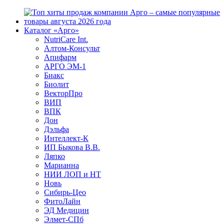
Каталог «Арго»
NutriCare Int.
Алтом-Консульт
Апифарм
АРГО ЭМ-1
Биакс
Биолит
ВекторПро
ВИП
ВПК
Дон
Дэльфа
Интеллект-К
ИП Быкова В.В.
Ляпко
Марианна
НИИ ЛОП и НТ
Новь
Сибирь-Цео
ФитоЛайн
ЭД Медицин
Элмет-СПб