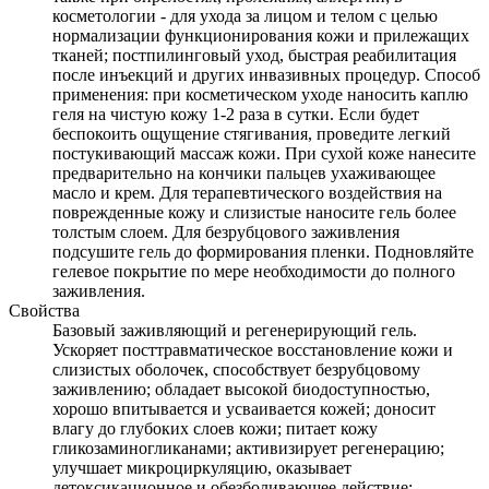
косметологии - для ухода за лицом и телом с целью
нормализации функционирования кожи и прилежащих
тканей; постпилинговый уход, быстрая реабилитация
после инъекций и других инвазивных процедур. Способ
применения: при косметическом уходе наносить каплю
геля на чистую кожу 1-2 раза в сутки. Если будет
беспокоить ощущение стягивания, проведите легкий
постукивающий массаж кожи. При сухой коже нанесите
предварительно на кончики пальцев ухаживающее
масло и крем. Для терапевтического воздействия на
поврежденные кожу и слизистые наносите гель более
толстым слоем. Для безрубцового заживления
подсушите гель до формирования пленки. Подновляйте
гелевое покрытие по мере необходимости до полного
заживления.
Свойства
Базовый заживляющий и регенерирующий гель.
Ускоряет посттравматическое восстановление кожи и
слизистых оболочек, способствует безрубцовому
заживлению; обладает высокой биодоступностью,
хорошо впитывается и усваивается кожей; доносит
влагу до глубоких слоев кожи; питает кожу
гликозаминогликанами; активизирует регенерацию;
улучшает микроциркуляцию, оказывает
детоксикационное и обезболивающее действие;