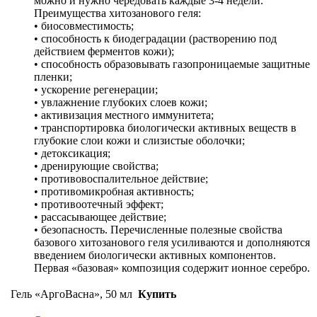
можно и нужно чередовать каждые 3-4 недели.
Преимущества хитозанового геля:
• биосовместимость;
• способность к биодеградации (растворению под
действием ферментов кожи);
• способность образовывать газопроницаемые защитные
пленки;
• ускорение регенерации;
• увлажнение глубоких слоев кожи;
• активизация местного иммунитета;
• транспортировка биологически активных веществ в
глубокие слои кожи и слизистые оболочки;
• детоксикация;
• дренирующие свойства;
• противовоспалительное действие;
• противомикробная активность;
• противоотечный эффект;
• рассасывающее действие;
• безопасность. Перечисленные полезные свойства
базового хитозанового геля усиливаются и дополняются
введением биологически активных компонентов.
Первая «базовая» композиция содержит ионное серебро.
Гель «АргоВасна», 50 мл
Купить