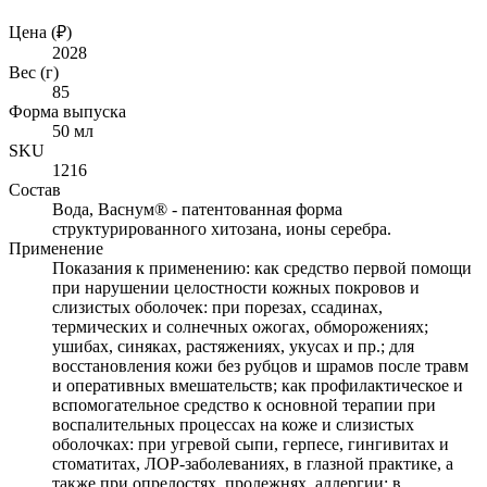
Цена (₽)
2028
Вес (г)
85
Форма выпуска
50 мл
SKU
1216
Состав
Вода, Васнум® - патентованная форма
структурированного хитозана, ионы серебра.
Применение
Показания к применению: как средство первой помощи
при нарушении целостности кожных покровов и
слизистых оболочек: при порезах, ссадинах,
термических и солнечных ожогах, обморожениях;
ушибах, синяках, растяжениях, укусах и пр.; для
восстановления кожи без рубцов и шрамов после травм
и оперативных вмешательств; как профилактическое и
вспомогательное средство к основной терапии при
воспалительных процессах на коже и слизистых
оболочках: при угревой сыпи, герпесе, гингивитах и
стоматитах, ЛОР-заболеваниях, в глазной практике, а
также при опрелостях, пролежнях, аллергии; в