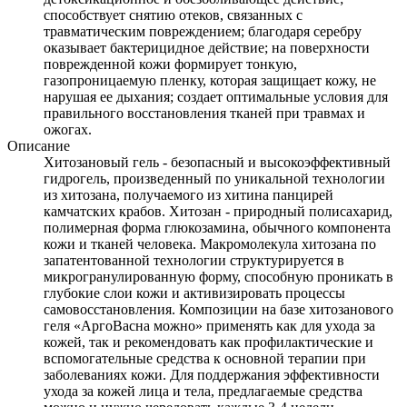
способствует снятию отеков, связанных с
травматическим повреждением; благодаря серебру
оказывает бактерицидное действие; на поверхности
поврежденной кожи формирует тонкую,
газопроницаемую пленку, которая защищает кожу, не
нарушая ее дыхания; создает оптимальные условия для
правильного восстановления тканей при травмах и
ожогах.
Описание
Хитозановый гель - безопасный и высокоэффективный
гидрогель, произведенный по уникальной технологии
из хитозана, получаемого из хитина панцирей
камчатских крабов. Хитозан - природный полисахарид,
полимерная форма глюкозамина, обычного компонента
кожи и тканей человека. Макромолекула хитозана по
запатентованной технологии структурируется в
микрогранулированную форму, способную проникать в
глубокие слои кожи и активизировать процессы
самовосстановления. Композиции на базе хитозанового
геля «АргоВасна можно» применять как для ухода за
кожей, так и рекомендовать как профилактические и
вспомогательные средства к основной терапии при
заболеваниях кожи. Для поддержания эффективности
ухода за кожей лица и тела, предлагаемые средства