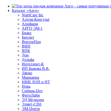
Каталог «Арго»
NutriCare Int.
Алтом-Консульт
Апифарм
АРГО ЭМ-1
Биакс
Биолит
ВекторПро
ВИП
ВПК
Дон
Дэльфа
Интеллект-К
ИП Быкова В.В.
Ляпко
Марианна
НИИ ЛОП и НТ
Новь
Сибирь-Цео
ФитоЛайн
ЭД Медицин
Элмет-СПб
ЭМ-Центр