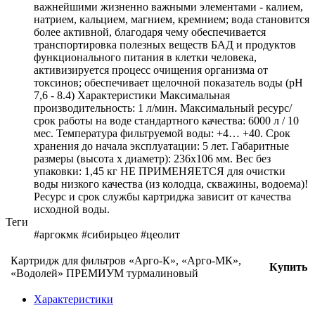
важнейшими жизненно важными элементами - калием,
натрием, кальцием, магнием, кремнием; вода становится
более активной, благодаря чему обеспечивается
транспортировка полезных веществ БАД и продуктов
функционального питания в клетки человека,
активизируется процесс очищения организма от
токсинов; обеспечивает щелочной показатель воды (pH
7,6 - 8.4) Характеристики Максимальная
производительность: 1 л/мин. Максимальный ресурс/
срок работы на воде стандартного качества: 6000 л / 10
мес. Температура фильтруемой воды: +4… +40. Срок
хранения до начала эксплуатации: 5 лет. Габаритные
размеры (высота х диаметр): 236х106 мм. Вес без
упаковки: 1,45 кг НЕ ПРИМЕНЯЕТСЯ для очистки
воды низкого качества (из колодца, скважины, водоема)!
Ресурс и срок службы картриджа зависит от качества
исходной воды.
Теги
#аргокмк #сибирьцео #цеолит
Картридж для фильтров «Арго-К», «Арго-МК»,
Купить
«Водолей» ПРЕМИУМ турмалиновый
Характеристики