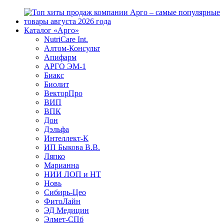
Каталог «Арго»
NutriCare Int.
Алтом-Консульт
Апифарм
АРГО ЭМ-1
Биакс
Биолит
ВекторПро
ВИП
ВПК
Дон
Дэльфа
Интеллект-К
ИП Быкова В.В.
Ляпко
Марианна
НИИ ЛОП и НТ
Новь
Сибирь-Цео
ФитоЛайн
ЭД Медицин
Элмет-СПб