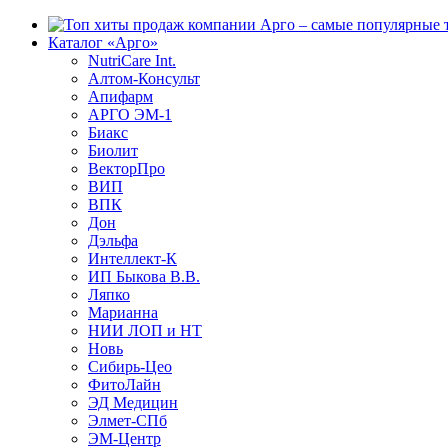
Каталог «Арго»
NutriCare Int.
Алтом-Консульт
Апифарм
АРГО ЭМ-1
Биакс
Биолит
ВекторПро
ВИП
ВПК
Дон
Дэльфа
Интеллект-К
ИП Быкова В.В.
Ляпко
Марианна
НИИ ЛОП и НТ
Новь
Сибирь-Цео
ФитоЛайн
ЭД Медицин
Элмет-СПб
ЭМ-Центр