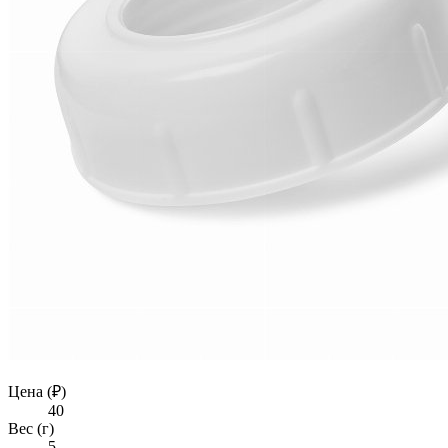
Цена (₽)
40
Вес (г)
5