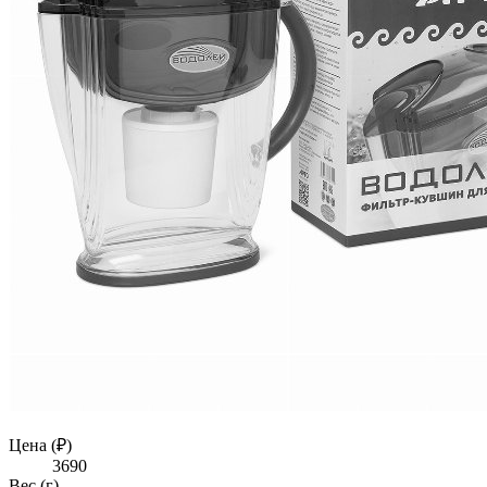
Цена (₽)
3690
Вес (г)