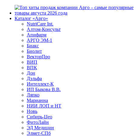
Каталог «Арго»
NutriCare Int.
Алтом-Консульт
Апифарм
АРГО ЭМ-1
Биакс
Биолит
ВекторПро
ВИП
ВПК
Дон
Дэльфа
Интеллект-К
ИП Быкова В.В.
Ляпко
Марианна
НИИ ЛОП и НТ
Новь
Сибирь-Цео
ФитоЛайн
ЭД Медицин
Элмет-СПб