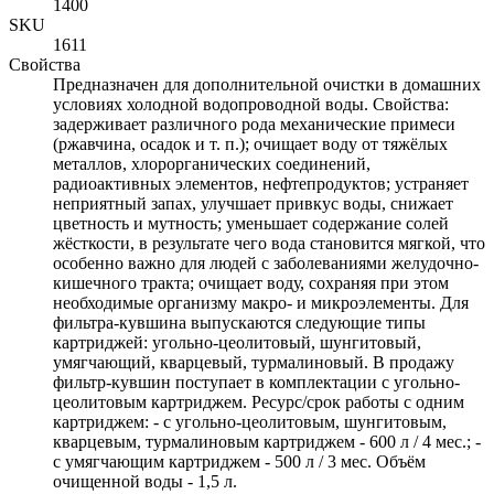
1400
SKU
1611
Свойства
Предназначен для дополнительной очистки в домашних
условиях холодной водопроводной воды. Свойства:
задерживает различного рода механические примеси
(ржавчина, осадок и т. п.); очищает воду от тяжёлых
металлов, хлорорганических соединений,
радиоактивных элементов, нефтепродуктов; устраняет
неприятный запах, улучшает привкус воды, снижает
цветность и мутность; уменьшает содержание солей
жёсткости, в результате чего вода становится мягкой, что
особенно важно для людей с заболеваниями желудочно-
кишечного тракта; очищает воду, сохраняя при этом
необходимые организму макро- и микроэлементы. Для
фильтра-кувшина выпускаются следующие типы
картриджей: угольно-цеолитовый, шунгитовый,
умягчающий, кварцевый, турмалиновый. В продажу
фильтр-кувшин поступает в комплектации с угольно-
цеолитовым картриджем. Ресурс/срок работы с одним
картриджем: - с угольно-цеолитовым, шунгитовым,
кварцевым, турмалиновым картриджем - 600 л / 4 мес.; -
с умягчающим картриджем - 500 л / 3 мес. Объём
очищенной воды - 1,5 л.