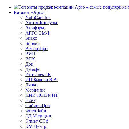
Каталог «Арго»
NutriCare Int.
Алтом-Консульт
Апифарм
АРГО ЭМ-1
Биакс
Биолит
ВекторПро
ВИП
ВПК
Дон
Дэльфа
Интеллект-К
ИП Быкова В.В.
Ляпко
Марианна
НИИ ЛОП и НТ
Новь
Сибирь-Цео
ФитоЛайн
ЭД Медицин
Элмет-СПб
ЭМ-Центр