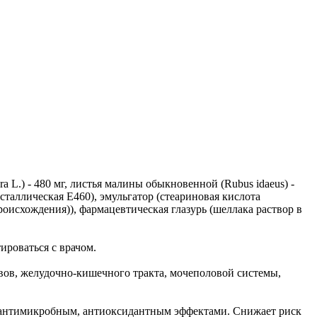
ra L.) - 480 мг, листья малины обыкновенной (Rubus idaeus) -
таллическая E460), эмульгатор (стеариновая кислота
роисхождения)), фармацевтическая глазурь (шеллака раствор в
ироваться с врачом.
ов, желудочно-кишечного тракта, мочеполовой системы,
антимикробным, антиоксидантным эффектами. Снижает риск