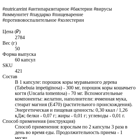
#nutricareint #антипаразитарное #бактерии #вирусы
#иммунитет #паударко #пищеварение
#противовоспалительное #холестерин
Цена (₽)
2784
Вес (г)
50
Форма выпуска
60 капсул
SKU
421
Состав
В 1 капсуле: порошок коры муравьиного дерева
(Tabebuia impetiginosa) - 300 мг, порошок коры кошачьего
когтя (Uncaria tomentosa) - 70 мг. Вспомогательные
компоненты: желатин, наполнители: ячменная мука,
стеарат магния (Е470) (растительного происхождения).
Энергетическая и пищевая ценность: 0,30 ккал / 1,26
кДж; белки - 0,07 г; жиры - 0,01 г; углеводы - 0,01 г.
Способ применения (инструкция)
Способ применения: взрослым по 2 капсулы 3 раза в
день во время еды. Продолжительность приема - 1
месяц.