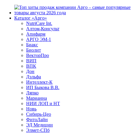
Каталог «Арго»
NutriCare Int.
Алтом-Консульт
Апифарм
АРГО ЭМ-1
Биакс
Биолит
ВекторПро
ВИП
ВПК
Дон
Дэльфа
Интеллект-К
ИП Быкова В.В.
Ляпко
Марианна
НИИ ЛОП и НТ
Новь
Сибирь-Цео
ФитоЛайн
ЭД Медицин
Элмет-СПб