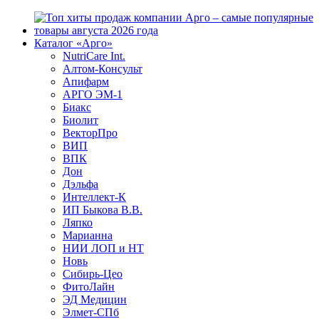
Каталог «Арго»
NutriCare Int.
Алтом-Консульт
Апифарм
АРГО ЭМ-1
Биакс
Биолит
ВекторПро
ВИП
ВПК
Дон
Дэльфа
Интеллект-К
ИП Быкова В.В.
Ляпко
Марианна
НИИ ЛОП и НТ
Новь
Сибирь-Цео
ФитоЛайн
ЭД Медицин
Элмет-СПб