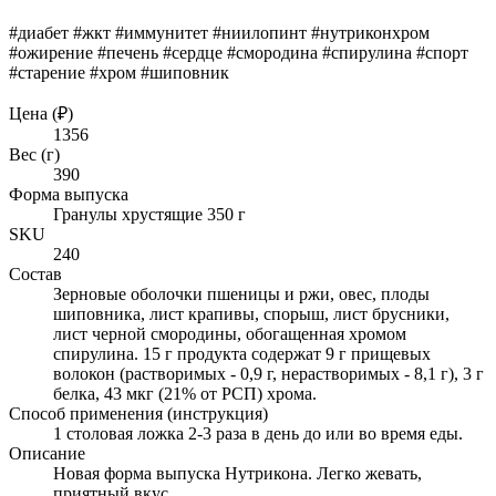
#диабет #жкт #иммунитет #ниилопинт #нутриконхром
#ожирение #печень #сердце #смородина #спирулина #спорт
#старение #хром #шиповник
Цена (₽)
1356
Вес (г)
390
Форма выпуска
Гранулы хрустящие 350 г
SKU
240
Состав
Зерновые оболочки пшеницы и ржи, овес, плоды
шиповника, лист крапивы, спорыш, лист брусники,
лист черной смородины, обогащенная хромом
спирулина. 15 г продукта содержат 9 г прищевых
волокон (растворимых - 0,9 г, нерастворимых - 8,1 г), 3 г
белка, 43 мкг (21% от РСП) хрома.
Способ применения (инструкция)
1 столовая ложка 2-3 раза в день до или во время еды.
Описание
Новая форма выпуска Нутрикона. Легко жевать,
приятный вкус.