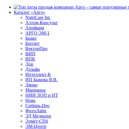
Каталог «Арго»
NutriCare Int.
Алтом-Консульт
Апифарм
АРГО ЭМ-1
Биакс
Биолит
ВекторПро
ВИП
ВПК
Дон
Дэльфа
Интеллект-К
ИП Быкова В.В.
Ляпко
Марианна
НИИ ЛОП и НТ
Новь
Сибирь-Цео
ФитоЛайн
ЭД Медицин
Элмет-СПб
ЭМ-Центр