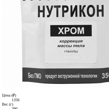
Цена (₽)
1356
Вес (г)
390