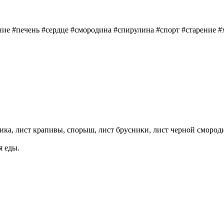
ие #печень #сердце #смородина #спирулина #спорт #старение 
ка, лист крапивы, спорыш, лист брусники, лист черной смород
я еды.