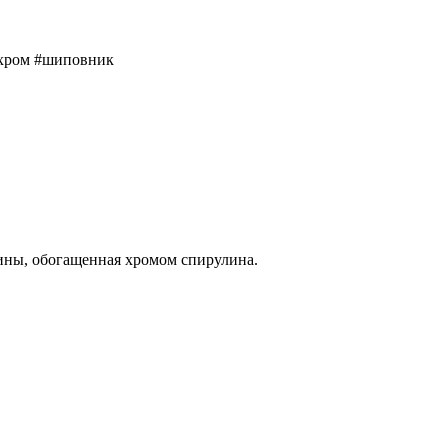
#хром #шиповник
ины, обогащенная хромом спирулина.