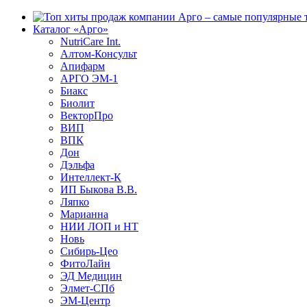
Каталог «Арго»
NutriCare Int.
Алтом-Консульт
Апифарм
АРГО ЭМ-1
Биакс
Биолит
ВекторПро
ВИП
ВПК
Дон
Дэльфа
Интеллект-К
ИП Быкова В.В.
Ляпко
Марианна
НИИ ЛОП и НТ
Новь
Сибирь-Цео
ФитоЛайн
ЭД Медицин
Элмет-СПб
ЭМ-Центр