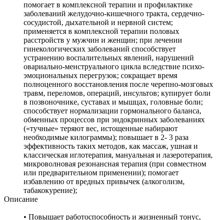
помогает в комплексной терапии и профилактике
заболеваний желудочно-кишечного тракта, сердечно-
сосудистой, дыхательной и нервной систем;
применяется в комплексной терапии половых
расстройств у мужчин и женщин; при лечении
гинекологических заболеваний способствует
устранению воспалительных явлений, нарушений
овариально-менструального цикла вследствие психо-
эмоциональных перегрузок; сокращает время
полноценного восстановления после черепно-мозговых
травм, переломов, операций, инсультов; купирует боли
в позвоночнике, суставах и мышцах, головные боли;
способствует нормализации гормонального баланса,
обменных процессов при эндокринных заболеваниях
(«тучные» теряют вес, истощенные набирают
необходимые килограммы); повышает в 2- 3 раза
эффективность таких методов, как массаж, ушная и
классическая иглотерапия, мануальная и лазеротерапия,
микроволновая резонансная терапия (при совместном
или предварительном применении); помогает
избавлению от вредных привычек (алкоголизм,
табакокурение);
Описание
• Повышает работоспособность и жизненный тонус,