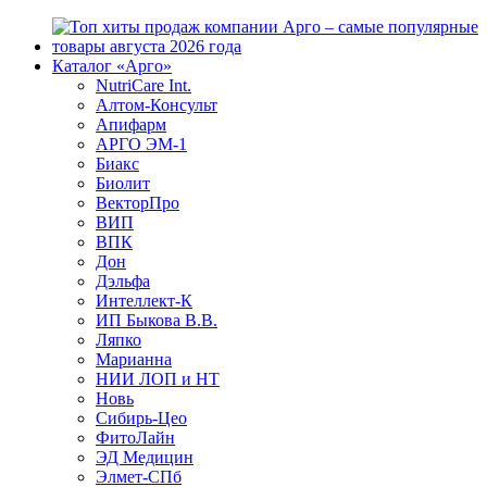
Каталог «Арго»
NutriCare Int.
Алтом-Консульт
Апифарм
АРГО ЭМ-1
Биакс
Биолит
ВекторПро
ВИП
ВПК
Дон
Дэльфа
Интеллект-К
ИП Быкова В.В.
Ляпко
Марианна
НИИ ЛОП и НТ
Новь
Сибирь-Цео
ФитоЛайн
ЭД Медицин
Элмет-СПб