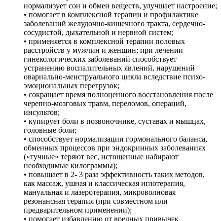
нормализует сон и обмен веществ, улучшает настроение;
• помогает в комплексной терапии и профилактике
заболеваний желудочно-кишечного тракта, сердечно-
сосудистой, дыхательной и нервной систем;
• применяется в комплексной терапии половых
расстройств у мужчин и женщин; при лечении
гинекологических заболеваний способствует
устранению воспалительных явлений, нарушений
овариально-менструального цикла вследствие психо-
эмоциональных перегрузок;
• сокращает время полноценного восстановления после
черепно-мозговых травм, переломов, операций,
инсультов;
• купирует боли в позвоночнике, суставах и мышцах,
головные боли;
• способствует нормализации гормонального баланса,
обменных процессов при эндокринных заболеваниях
(«тучные» теряют вес, истощенные набирают
необходимые килограммы);
• повышает в 2- 3 раза эффективность таких методов,
как массаж, ушная и классическая иглотерапия,
мануальная и лазеротерапия, микроволновая
резонансная терапия (при совместном или
предварительном применении);
• помогает избавлению от вредных привычек