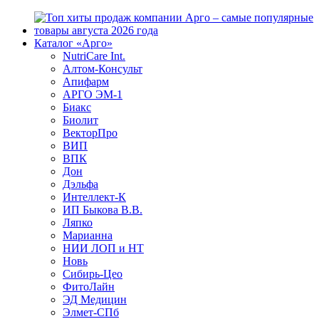
Каталог «Арго»
NutriCare Int.
Алтом-Консульт
Апифарм
АРГО ЭМ-1
Биакс
Биолит
ВекторПро
ВИП
ВПК
Дон
Дэльфа
Интеллект-К
ИП Быкова В.В.
Ляпко
Марианна
НИИ ЛОП и НТ
Новь
Сибирь-Цео
ФитоЛайн
ЭД Медицин
Элмет-СПб