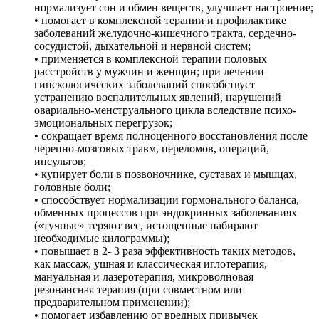
нормализует сон и обмен веществ, улучшает настроение;
• помогает в комплексной терапии и профилактике
заболеваний желудочно-кишечного тракта, сердечно-
сосудистой, дыхательной и нервной систем;
• применяется в комплексной терапии половых
расстройств у мужчин и женщин; при лечении
гинекологических заболеваний способствует
устранению воспалительных явлений, нарушений
овариально-менструального цикла вследствие психо-
эмоциональных перегрузок;
• сокращает время полноценного восстановления после
черепно-мозговых травм, переломов, операций,
инсультов;
• купирует боли в позвоночнике, суставах и мышцах,
головные боли;
• способствует нормализации гормонального баланса,
обменных процессов при эндокринных заболеваниях
(«тучные» теряют вес, истощенные набирают
необходимые килограммы);
• повышает в 2- 3 раза эффективность таких методов,
как массаж, ушная и классическая иглотерапия,
мануальная и лазеротерапия, микроволновая
резонансная терапия (при совместном или
предварительном применении);
• помогает избавлению от вредных привычек