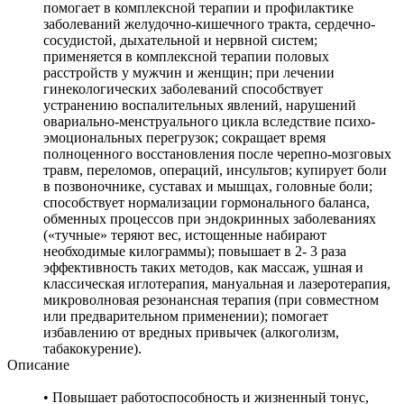
помогает в комплексной терапии и профилактике
заболеваний желудочно-кишечного тракта, сердечно-
сосудистой, дыхательной и нервной систем;
применяется в комплексной терапии половых
расстройств у мужчин и женщин; при лечении
гинекологических заболеваний способствует
устранению воспалительных явлений, нарушений
овариально-менструального цикла вследствие психо-
эмоциональных перегрузок; сокращает время
полноценного восстановления после черепно-мозговых
травм, переломов, операций, инсультов; купирует боли
в позвоночнике, суставах и мышцах, головные боли;
способствует нормализации гормонального баланса,
обменных процессов при эндокринных заболеваниях
(«тучные» теряют вес, истощенные набирают
необходимые килограммы); повышает в 2- 3 раза
эффективность таких методов, как массаж, ушная и
классическая иглотерапия, мануальная и лазеротерапия,
микроволновая резонансная терапия (при совместном
или предварительном применении); помогает
избавлению от вредных привычек (алкоголизм,
табакокурение).
Описание
• Повышает работоспособность и жизненный тонус,