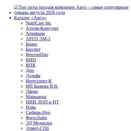
Каталог «Арго»
NutriCare Int.
Алтом-Консульт
Апифарм
АРГО ЭМ-1
Биакс
Биолит
ВекторПро
ВИП
ВПК
Дон
Дэльфа
Интеллект-К
ИП Быкова В.В.
Ляпко
Марианна
НИИ ЛОП и НТ
Новь
Сибирь-Цео
ФитоЛайн
ЭД Медицин
Элмет-СПб