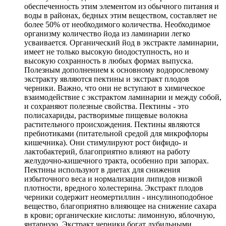
обеспеченность этим элементом из обычного питания и
воды в районах, бедных этим веществом, составляет не
более 50% от необходимого количества. Необходимое
организму количество йода из ламинарии легко
усваивается. Органический йод в экстракте ламинарии,
имеет не только высокую биодоступность, но и
высокую сохранность в любых формах выпуска.
Полезным дополнением к основному водорослевому
экстракту являются пектины и экстракт плодов
черники. Важно, что они не вступают в химическое
взаимодействие с экстрактом ламинарии и между собой,
и сохраняют полезные свойства. Пектины - это
полисахариды, растворимые пищевые волокна
растительного происхождения. Пектины являются
пребиотиками (питательной средой для микрофлоры
кишечника). Они стимулируют рост бифидо- и
лактобактерий, благоприятно влияют на работу
желудочно-кишечного тракта, особенно при запорах.
Пектины используют в диетах для снижения
избыточного веса и нормализации липидов низкой
плотности, вредного холестерина. Экстракт плодов
черники содержит неомертиллин - инсулиноподобное
вещество, благоприятно влияющее на снижение сахара
в крови; органические кислоты: лимонную, яблочную,
янтарную. Экстракт черники богат дубильными