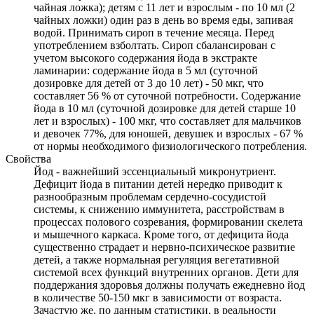
чайная ложка); детям с 11 лет и взрослым - по 10 мл (2
чайных ложки) один раз в день во время еды, запивая
водой. Принимать сироп в течение месяца. Перед
употреблением взболтать. Сироп сбалансирован с
учетом высокого содержания йода в экстракте
ламинарии: содержание йода в 5 мл (суточной
дозировке для детей от 3 до 10 лет) - 50 мкг, что
составляет 56 % от суточной потребности. Содержание
йода в 10 мл (суточной дозировке для детей старше 10
лет и взрослых) - 100 мкг, что составляет для мальчиков
и девочек 77%, для юношей, девушек и взрослых - 67 %
от нормы необходимого физиологического потребления.
Свойства
Йод - важнейший эссенциальный микронутриент.
Дефицит йода в питании детей нередко приводит к
разнообразным проблемам сердечно-сосудистой
системы, к снижению иммунитета, расстройствам в
процессах полового созревания, формировании скелета
и мышечного каркаса. Кроме того, от дефицита йода
существенно страдает и нервно-психическое развитие
детей, а также нормальная регуляция вегетативной
системой всех функций внутренних органов. Дети для
поддержания здоровья должны получать ежедневно йод
в количестве 50-150 мкг в зависимости от возраста.
Зачастую же, по данным статистики, в реальности