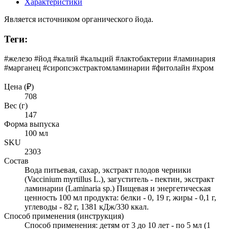
Характеристики
Является источником органического йода.
Теги:
#железо #йод #калий #кальций #лактобактерии #ламинария
#марганец #сиропсэкстрактомламинарии #фитолайн #хром
Цена (₽)
708
Вес (г)
147
Форма выпуска
100 мл
SKU
2303
Состав
Вода питьевая, сахар, экстракт плодов черники
(Vaccinium myrtillus L.), загуститель - пектин, экстракт
ламинарии (Laminaria sp.) Пищевая и энергетическая
ценность 100 мл продукта: белки - 0, 19 г, жиры - 0,1 г,
углеводы - 82 г, 1381 кДж/330 ккал.
Способ применения (инструкция)
Способ применения: детям от 3 до 10 лет - по 5 мл (1