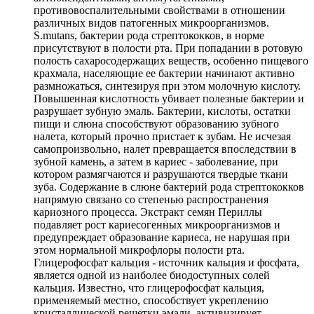
противовоспалительными свойствами в отношении
различных видов патогенных микроорганизмов.
S.mutans, бактерии рода стрептококков, в норме
присутствуют в полости рта. При попадании в ротовую
полость сахаросодержащих веществ, особенно пищевого
крахмала, населяющие ее бактерии начинают активно
размножаться, синтезируя при этом молочную кислоту.
Повышенная кислотность убивает полезные бактерии и
разрушает зубную эмаль. Бактерии, кислоты, остатки
пищи и слюна способствуют образованию зубного
налета, который прочно пристает к зубам. Не исчезая
самопроизвольно, налет превращается впоследствии в
зубной камень, а затем в кариес - заболевание, при
котором размягчаются и разрушаются твердые ткани
зуба. Содержание в слюне бактерий рода стрептококков
напрямую связано со степенью распространения
кариозного процесса. Экстракт семян Периллы
подавляет рост кариесогенных микроорганизмов и
предупреждает образование кариеса, не нарушая при
этом нормальной микрофлоры полости рта.
Глицерофосфат кальция - источник кальция и фосфата,
является одной из наиболее биодоступных солей
кальция. Известно, что глицерофосфат кальция,
применяемый местно, способствует укреплению
кристаллической решетки эмали, активизирует