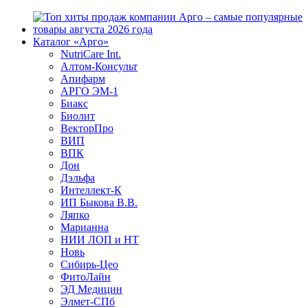
Каталог «Арго»
NutriCare Int.
Алтом-Консульт
Апифарм
АРГО ЭМ-1
Биакс
Биолит
ВекторПро
ВИП
ВПК
Дон
Дэльфа
Интеллект-К
ИП Быкова В.В.
Ляпко
Марианна
НИИ ЛОП и НТ
Новь
Сибирь-Цео
ФитоЛайн
ЭД Медицин
Элмет-СПб