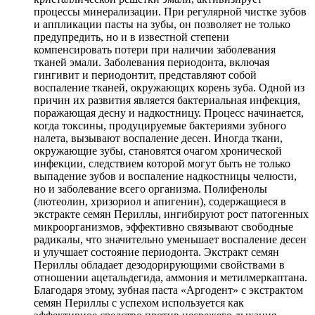
процессы минерализации. При регулярной чистке зубов
и аппликации пасты на зубы, он позволяет не только
предупредить, но и в известной степени
компенсировать потери при наличии заболевания
тканей эмали. Заболевания периодонта, включая
гингивит и периодонтит, представляют собой
воспаление тканей, окружающих корень зуба. Одной из
причин их развития является бактериальная инфекция,
поражающая десну и надкостницу. Процесс начинается,
когда токсины, продуцируемые бактериями зубного
налета, вызывают воспаление десен. Иногда ткани,
окружающие зубы, становятся очагом хронической
инфекции, следствием которой могут быть не только
выпадение зубов и воспаление надкостницы челюсти,
но и заболевание всего организма. Полифенолы
(лютеолин, хризориол и апигенин), содержащиеся в
экстракте семян Периллы, ингибируют рост патогенных
микроорганизмов, эффективно связывают свободные
радикалы, что значительно уменьшает воспаление десен
и улучшает состояние периодонта. Экстракт семян
Периллы обладает дезодорирующими свойствами в
отношении ацетальдегида, аммония и метилмеркаптана.
Благодаря этому, зубная паста «Аргодент» с экстрактом
семян Периллы с успехом используется как