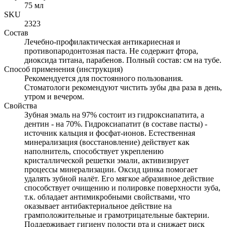
75 мл
SKU
2323
Состав
Лечебно-профилактическая антикариесная и
противопародонтозная паста. Не содержит фтора,
диоксида титана, парабенов. Полный состав: см на тубе.
Способ применения (инструкция)
Рекомендуется для постоянного пользования.
Стоматологи рекомендуют чистить зубы два раза в день,
утром и вечером.
Свойства
Зубная эмаль на 97% состоит из гидроксиапатита, а
дентин - на 70%. Гидроксиапатит (в составе пасты) -
источник кальция и фосфат-ионов. Естественная
минерализация (восстановление) действует как
наполнитель, способствует укреплению
кристаллической решетки эмали, активизирует
процессы минерализации. Оксид цинка помогает
удалять зубной налёт. Его мягкое абразивное действие
способствует очищению и полировке поверхности зуба,
т.к. обладает антимикробными свойствами, что
оказывает антибактериальное действие на
грамположительные и грамотрицательные бактерии.
Поддерживает гигиену полости рта и снижает риск