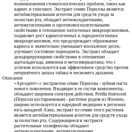
возникновения стоматологических проблем, таких как
кариес и гингивит. Экстракт семян Периллы является
антибактериальным агентом для средств ухода за
полостью рта, обладает антиоксидантными,
антимутагенными и противовоспалительными
свойствами в отношении патогенных микроорганизмов,
подавляет рост кариесогенных и пародонтогенных
микроорганизмов, что предупреждает образование
кариеса и значительно уменьшает воспаление десен,
улучшает состояние периодонта. Экстракт обладает
дезодорирующими свойствами в отношении
ацетальдегида, аммония и метилмеркаптана, что с
успехом используется как эффективное средство против
неприятного запаха табака и несвежего дыхания.
Описание
«Аргодент» с экстрактом семян Периллы - зубная паста
нового поколения. Входящие в ее состав компоненты,
обладают широким спектром действия. Perilla frutescent
(Перилла кустарниковая) - растение родом из Японии,
широко используется в народной медицине в регионах
юго-западной Азии, экстракт из семян этого растения
является антибактериальным агентом для средств ухода
за полостью рта. Содержащиеся в экстракте
растительные полифенолы обладают
антиоксидантными, антимутагенными,