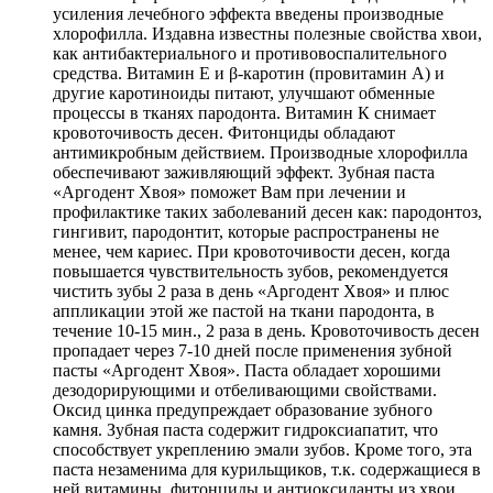
усиления лечебного эффекта введены производные
хлорофилла. Издавна известны полезные свойства хвои,
как антибактериального и противовоспалительного
средства. Витамин Е и β-каротин (провитамин А) и
другие каротиноиды питают, улучшают обменные
процессы в тканях пародонта. Витамин К снимает
кровоточивость десен. Фитонциды обладают
антимикробным действием. Производные хлорофилла
обеспечивают заживляющий эффект. Зубная паста
«Аргодент Хвоя» поможет Вам при лечении и
профилактике таких заболеваний десен как: пародонтоз,
гингивит, пародонтит, которые распространены не
менее, чем кариес. При кровоточивости десен, когда
повышается чувствительность зубов, рекомендуется
чистить зубы 2 раза в день «Аргодент Хвоя» и плюс
аппликации этой же пастой на ткани пародонта, в
течение 10-15 мин., 2 раза в день. Кровоточивость десен
пропадает через 7-10 дней после применения зубной
пасты «Аргодент Хвоя». Паста обладает хорошими
дезодорирующими и отбеливающими свойствами.
Оксид цинка предупреждает образование зубного
камня. Зубная паста содержит гидроксиапатит, что
способствует укреплению эмали зубов. Кроме того, эта
паста незаменима для курильщиков, т.к. содержащиеся в
ней витамины, фитонциды и антиоксиданты из хвои