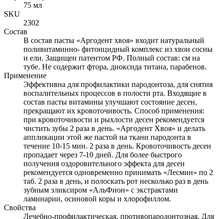
75 мл
SKU
2302
Состав
В состав пасты «Аргодент хвоя» входит натуральный
поливитаминно- фитонцидный комплекс из хвои сосны
и ели. Защищен патентом РФ. Полный состав: см на
тубе. Не содержит фтора, диоксида титана, парабенов.
Применение
Эффективна для профилактики пародонтоза, для снятия
воспалительных процессов в полости рта. Входящие в
состав пасты витамины улучшают состояние десен,
прекращают их кровоточивость. Способ применения:
при кровоточивости и рыхлости десен рекомендуется
чистить зубы 2 раза в день. «Аргодент Хвоя» и делать
аппликации этой же пастой на ткани пародонта в
течение 10-15 мин. 2 раза в день. Кровоточивость десен
пропадает через 7-10 дней. Для более быстрого
получения оздоровительного эффекта для десен
рекомендуется одновременно принимать «Лесмин» по 2
таб. 2 раза в день, и полоскать рот несколько раз в день
зубным эликсиром «АльФион» с экстрактами
ламинарии, осиновой коры и хлорофиллом.
Свойства
Лечебно-профилактическая, противопародонтозная. Для