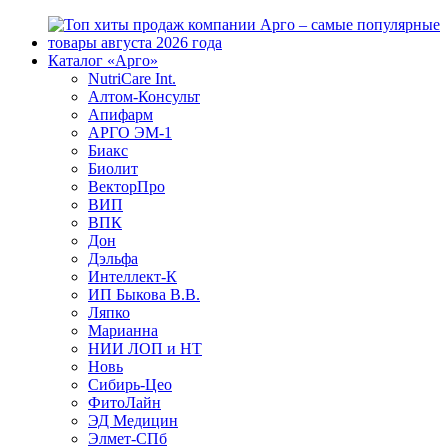
Каталог «Арго»
NutriCare Int.
Алтом-Консульт
Апифарм
АРГО ЭМ-1
Биакс
Биолит
ВекторПро
ВИП
ВПК
Дон
Дэльфа
Интеллект-К
ИП Быкова В.В.
Ляпко
Марианна
НИИ ЛОП и НТ
Новь
Сибирь-Цео
ФитоЛайн
ЭД Медицин
Элмет-СПб