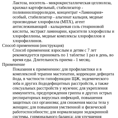
Лактоза, носитель - микрокристаллическая целлюлоза,
крахмал картофельный, стабилизатор -
поливинилпирролидон, концентрат «Ламинария»
особый, стабилизатор - альгинат кальция, медные
производные хлорофилла (МПХ), агент
антислеживающий - кальциевая соль стеариновой
кислоты, экстракт ламинарии, красители хлорофиллы и
хлорофиллины, медные комплексы хлорофиллов и
хлорофиллинов.
Способ применения (инструкция)
Способ применения: взрослым и детям с 7 лет
рекомендуется принимать по 1 таблетке 1 раз в день, во
время еды. Длительность приема - 1 месяц.
Применение
Показания к применению: для профилактики и в
комплексной терапии мастопатии, коррекции дефицита
йода, в частности гипофункции ЩЖ, эндемического
зоба и других йододефицитных расстройств, а также
сексуальных расстройств у мужчин; для укрепления
иммунитета, предупреждения гриппа и других острых
респираторных вирусных инфекций, повышения
защитных сил организма; для снижения массы тела у
женщин; для повышения умственной и физической
работоспособности; для нормализации эндокринной
системы, гормонального баланса; для улучшения