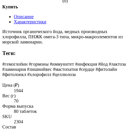
(0)
Купить
Описание
Характеристики
Источник органического йода, медных производных
хлорофилла, ПНЖК омега-3 типа, микро-макроэлементов из
морской ламинарии.
Теги:
#гемоглобин #гормоны #иммунитет #инфекция #йод #лактоза
#ламинария #лишнийвес #мастопатия #сердце #фитолайн
#фитолонкл #хлорофилл #целлюлоза
Цена (₽)
1944
Вес (г)
70
Форма выпуска
80 таблеток
SKU
2304
Состав