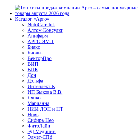
Каталог «Арго»
NutriCare Int.
Алтом-Консульт
Апифарм
АРГО ЭМ-1
Биакс
Биолит
ВекторПро
ВИП
ВПК
Дон
Дэльфа
Интеллект-К
ИП Быкова В.В.
Ляпко
Марианна
НИИ ЛОП и НТ
Новь
Сибирь-Цео
ФитоЛайн
ЭД Медицин
Элмет-СПб