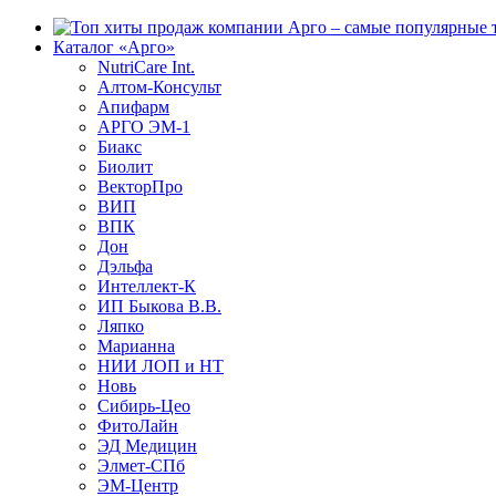
Каталог «Арго»
NutriCare Int.
Алтом-Консульт
Апифарм
АРГО ЭМ-1
Биакс
Биолит
ВекторПро
ВИП
ВПК
Дон
Дэльфа
Интеллект-К
ИП Быкова В.В.
Ляпко
Марианна
НИИ ЛОП и НТ
Новь
Сибирь-Цео
ФитоЛайн
ЭД Медицин
Элмет-СПб
ЭМ-Центр