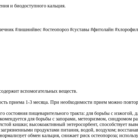
ния и биодоступного кальция.
ишечник #лишнийвес #остеопороз #суставы #фитолайн #хлорофи
содержит вспомогательных веществ.
ность приема 1-3 месяца. При необходимости прием можно повтор
 состояния пищеварительного тракта: для борьбы с изжогой, дл
екомендуется для борьбы с запорами, метеоризмом, синдромом р
олстой кишки; высокоактивный энтеросорбент, способствует вы
загрязненными продуктами питания, водой, воздухом; восстана
; нормализует обмен кальция, снижает риск остеопороза; исполь