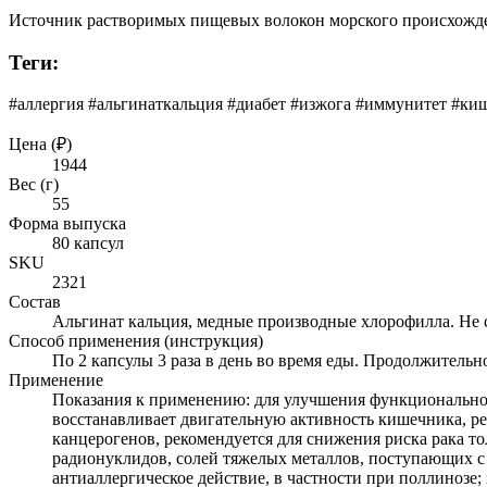
Источник растворимых пищевых волокон морского происхожде
Теги:
#аллергия #альгинаткальция #диабет #изжога #иммунитет #к
Цена (₽)
1944
Вес (г)
55
Форма выпуска
80 капсул
SKU
2321
Состав
Альгинат кальция, медные производные хлорофилла. Не 
Способ применения (инструкция)
По 2 капсулы 3 раза в день во время еды. Продолжитель
Применение
Показания к применению: для улучшения функционального
восстанавливает двигательную активность кишечника, р
канцерогенов, рекомендуется для снижения риска рака т
радионуклидов, солей тяжелых металлов, поступающих с 
антиаллергическое действие, в частности при поллинозе