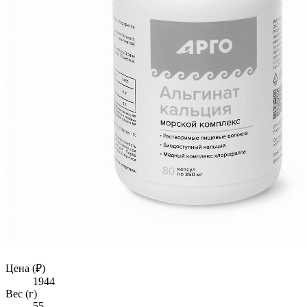
Цена (₽)
1944
Вес (г)
55