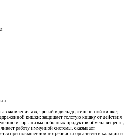
лл
ить.
я заживления язв, эрозий в двенадцатиперстной кишке;
аздраженной кишки; защищает толстую кишку от действия
ведению из организма побочных продуктов обмена веществ,
вливает работу иммунной системы, оказывает
зуется при повышенной потребности организма в кальции и