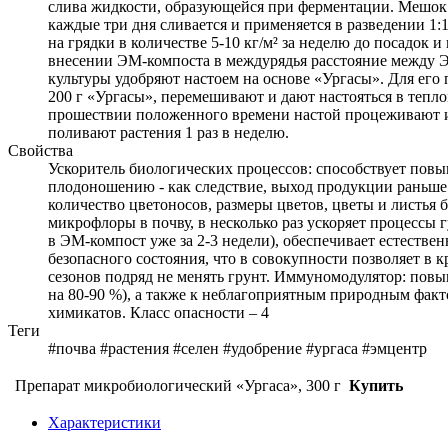
слива жидкости, образующейся при ферментации. Мешок с
каждые три дня сливается и применяется в разведении 1:
на грядки в количестве 5-10 кг/м² за неделю до посадок
внесении ЭМ-компоста в междурядья расстояние между Э
культуры удобряют настоем на основе «Ургасы». Для его
200 г «Ургасы», перемешивают и дают настояться в тепл
прошествии положенного времени настой процеживают и 
поливают растения 1 раз в неделю.
Свойства
Ускоритель биологических процессов: способствует по
плодоношению - как следствие, выход продукции раньше 
количество цветоносов, размеры цветов, цветы и листья 
микрофлоры в почву, в несколько раз ускоряет процессы 
в ЭМ-компост уже за 2-3 недели), обеспечивает естестве
безопасного состояния, что в совокупности позволяет в 
сезонов подряд не менять грунт. Иммуномодулятор: повы
на 80-90 %), а также к неблагоприятным природным фак
химикатов. Класс опасности ‒ 4
Теги
#почва #растения #селен #удобрение #ургаса #эмцентр
Препарат микробиологический «Ургаса», 300 г
Купить
Характеристики