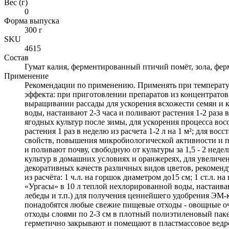
Вес (г)
0
Форма выпуска
300 г
SKU
4615
Состав
Гумат калия, ферментированный птичий помёт, зола, фе
Применение
Рекомендации по применению. Применять при температур
эффекта: при приготовлении препаратов из концентратов
выращивании рассады для ускорения всхожести семян и к
воды, настаивают 2-3 часа и поливают растения 1-2 раза
ягодных культур после зимы, для ускорения процесса вос
растения 1 раз в неделю из расчета 1-2 л на 1 м²; для 
свойств, повышения микробиологической активности и пр
и поливают почву, свободную от культуры за 1,5 - 2 неде
культур в домашних условиях и оранжереях, для увеличен
декоративных качеств различных видов цветов, рекоменд
из расчёта: 1 ч.л. на горшок диаметром до15 см; 1 ст.л. 
«Ургасы» в 10 л теплой нехлорированной воды, настаиваю
лебеды и т.п.) для получения ценнейшего удобрения ЭМ-
понадобятся любые свежие пищевые отходы - овощные очи
отходы слоями по 2-3 см в плотный полиэтиленовый паке
герметично закрывают и помещают в пластмассовое ведро