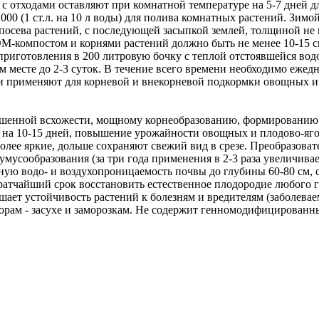
 отходами оставляют при комнатной температуре на 5-7 дней д
1000 (1 ст.л. на 10 л воды) для полива комнатных растений. Зи
 и посева растений, с последующей засыпкой землей, толщиной н
М-компостом и корнями растений должно быть не менее 10-15 см
 приготовления в 200 литровую бочку с теплой отстоявшейся в
ом месте до 2-3 суток. В течение всего времени необходимо еже
применяют для корневой и внекорневой подкормки овощных и пл
вышенной всхожести, мощному корнеобразованию, формированию
на 10-15 дней, повышение урожайности овощных и плодово-ягодн
более яркие, дольше сохраняют свежий вид в срезе. Преобразова
гумусообразования (за три года применения в 2-3 раза увеличив
нную водо- и воздухопроницаемость почвы до глубины 60-80 см,
кратчайший срок восстановить естественное плодородие любого 
шает устойчивость растений к болезням и вредителям (заболев
торам - засухе и заморозкам. Не содержит генномодифицированн