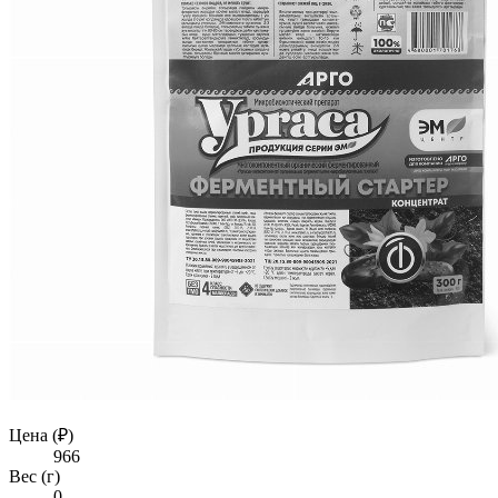
Цена (₽)
966
Вес (г)
0