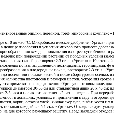
рментированные опилки, перегной, торф, микробный комплекс «
е от 0 до +30 °С. Микробиологическое удобрение «Ургаса» прим
 в целях разнообразия и усиления микробного процесса добавляю
орнеобразования всходов, повышения их стрессоустойчивости рас
 в неделю; при повреждении растений от погодных условий (замор
становления тканей растворяют 2-3 ст. л. «Ургасы» в 10 л тепло
восстановления почвы, загрязненной пестицидами, гербицидами,
еобразования в плодородные почвы, растворяют 2-3 ст. л. «Урга
ли до посева или посадки весной и после сбора урожая осенью, и
ия количества цветоносов и размеров цветов, ускорения сроков
уется применять непосредственно «Ургасу» в готовом виде, для
на горшок диаметром 30-50 см или стандартный ящик 20 х 40 см; и
т 2-3 часа и поливают растения 1-2 раза в неделю. При перера
компост в домашних условиях и применения в саду и огороде: 
стки, корки, остатки хлеба, яичная скорлупа, рыбьи кости и т
т, посыпая каждый слой 1 ст.л. «Ургасы». Отходы следует укла
, на дне которого размещают решетку. Перед закладкой отходов