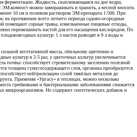
ля ферментации. Жидкость, скапливающаяся на дне ведра,
мой ЭМ-компост можно замораживать и хранить, а весной вносить
е менее 10 см и поливом раствором ЭМ-препарата 1:500. При
; на протяжении всего летнего периода садово-огородные
одой помещают сорные травы, измельченные пищевые отходы,
дневно перемешивать настой для его насыщения кислородом. По
одовоягодных культур: 1 л настоя разводят в 9 л воды и
 сильной вегетативной массы, обильному цветению и
ых культур в 2-5 раз, у цветочных культур увеличивается
тель почвы: способствует стремительному заселению полезной
ается толщина гумусосодержащего слоя, органика преобразуется
 способствует нейтрализации солей тяжёлых металлов до
грунта. Применяя «Ургасу» в теплицах, можно несколько
аемость грибковыми и бактериальными заболеваниями снижается
ых микроорганизмов. Не содержит синтетических добавок и