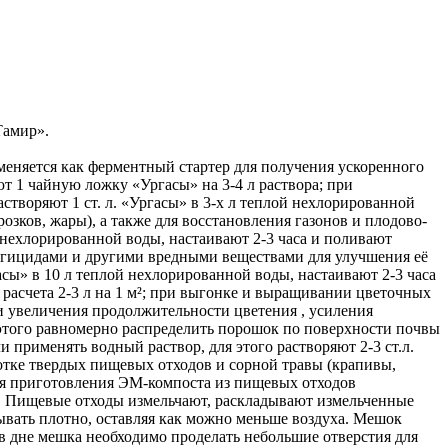
Тамир».
еняется как ферментный стартер для получения ускоренного
т 1 чайную ложку «Ургасы» на 3-4 л раствора; при
творяют 1 ст. л. «Ургасы» в 3-х л теплой нехлорированной
озков, жары), а также для восстановления газонов и плодово-
й нехлорированной воды, настаивают 2-3 часа и поливают
 фунгицидами и другими вредными веществами для улучшения её
сы» в 10 л теплой нехлорированной воды, настаивают 2-3 часа
з расчета 2-3 л на 1 м²; при выгонке и выращивании цветочных
 и увеличения продолжительности цветения , усиления
 этого равномерно распределить порошок по поверхности почвы
ли применять водный раствор, для этого растворяют 2-3 ст.л.
ботке твердых пищевых отходов и сорной травы (крапивы,
для приготовления ЭМ-компоста из пищевых отходов
.п. Пищевые отходы измельчают, раскладывают измельченные
дывать плотно, оставляя как можно меньше воздуха. Мешок
 в дне мешка необходимо проделать небольшие отверстия для