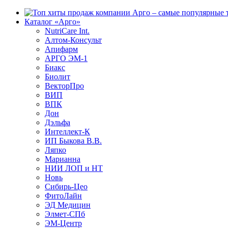
Каталог «Арго»
NutriCare Int.
Алтом-Консульт
Апифарм
АРГО ЭМ-1
Биакс
Биолит
ВекторПро
ВИП
ВПК
Дон
Дэльфа
Интеллект-К
ИП Быкова В.В.
Ляпко
Марианна
НИИ ЛОП и НТ
Новь
Сибирь-Цео
ФитоЛайн
ЭД Медицин
Элмет-СПб
ЭМ-Центр