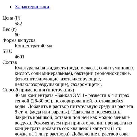
Характеристики
Цена (₽)
582
Вес (г)
60
Форма выпуска
Концентрат 40 мл
SKU
4601
Состав
Культуральная жидкость (вода, меласса, соли гуминовых
кислот, соли минеральные), бактерии (молочнокислые,
фотосинтезирующие, азотфиксирующие,
целлюлозоразрушающие), сахаромицеты.
Способ применения (инструкция)
40 мл концентрата «Байкал ЭМ-1» развести в 4 литрах
теплой (26-30 оС), нехлорированной, отстоявшейся
воды. Добавить в раствор питательную среду из расчета
8 ст. л. (меда или варенья). Тщательно перемешать.
Закрыть крышкой, оставив под ней как можно меньше
воздуха. Рекомендуем при приготовлении препарата из
концентрата добавить сок квашеной капусты (1 ст.
ложка на 1 литр раствора). Добавление в раствор сока