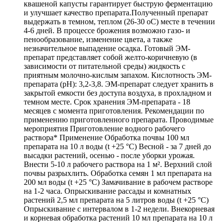
квашеной капусты гарантирует быструю ферментацию
и улучшает качество препарата.Полученный препарат
выдержать в темном, теплом (26-30 оС) месте в течении
4-6 дней. В процессе брожения возможно газо- и
пенообразование, изменение цвета, а также
незначительное выпадение осадка. Готовый ЭМ-
препарат представляет собой желто-коричневую (в
зависимости от питательной среды) жидкость с
приятным молочно-кислым запахом. Кислотность ЭМ-
препарата (рН): 3,2-3,8. ЭМ-препарат следует хранить в
закрытой емкости без доступа воздуха, в прохладном и
темном месте. Срок хранения ЭМ-препарата - 18
месяцев с момента приготовления. Рекомендации по
применению приготовленного препарата. Проводимые
мероприятия Приготовление водного рабочего
раствора* Применение Обработка почвы 100 мл
препарата на 10 л воды (t +25 °C) Весной - за 7 дней до
высадки растений, осенью - после уборки урожая.
Внести 5-10 л рабочего раствора на 1 м². Верхний слой
почвы разрыхлить. Обработка семян 1 мл препарата на
200 мл воды (t +25 °C) Замачивание в рабочем растворе
на 1-2 часа. Опрыскивание рассады и комнатных
растений 2,5 мл препарата на 5 литров воды (t +25 °C)
Опрыскивание с интервалом в 1-2 недели. Внекорневая
и корневая обработка растений 10 мл препарата на 10 л