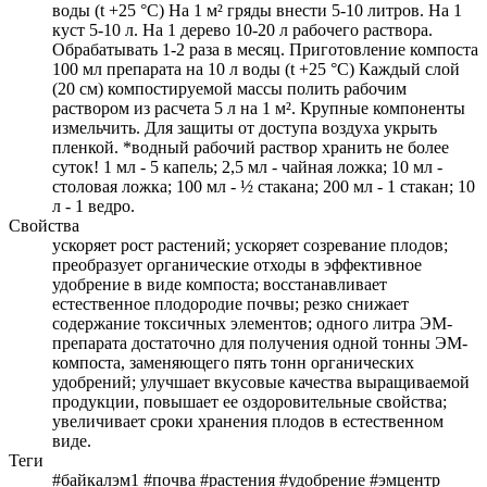
воды (t +25 °C) На 1 м² гряды внести 5-10 литров. На 1
куст 5-10 л. На 1 дерево 10-20 л рабочего раствора.
Обрабатывать 1-2 раза в месяц. Приготовление компоста
100 мл препарата на 10 л воды (t +25 °C) Каждый слой
(20 см) компостируемой массы полить рабочим
раствором из расчета 5 л на 1 м². Крупные компоненты
измельчить. Для защиты от доступа воздуха укрыть
пленкой. *водный рабочий раствор хранить не более
суток! 1 мл - 5 капель; 2,5 мл - чайная ложка; 10 мл -
столовая ложка; 100 мл - ½ стакана; 200 мл - 1 стакан; 10
л - 1 ведро.
Свойства
ускоряет рост растений; ускоряет созревание плодов;
преобразует органические отходы в эффективное
удобрение в виде компоста; восстанавливает
естественное плодородие почвы; резко снижает
содержание токсичных элементов; одного литра ЭМ-
препарата достаточно для получения одной тонны ЭМ-
компоста, заменяющего пять тонн органических
удобрений; улучшает вкусовые качества выращиваемой
продукции, повышает ее оздоровительные свойства;
увеличивает сроки хранения плодов в естественном
виде.
Теги
#байкалэм1 #почва #растения #удобрение #эмцентр