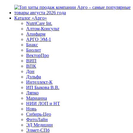
Каталог «Арго»
NutriCare Int.
Алтом-Консульт
Апифарм
АРГО ЭМ-1
Биакс
Биолит
ВекторПро
ВИП
ВПК
Дон
Дэльфа
Интеллект-К
ИП Быкова В.В.
Ляпко
Марианна
НИИ ЛОП и НТ
Новь
Сибирь-Цео
ФитоЛайн
ЭД Медицин
Элмет-СПб