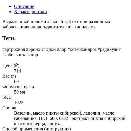
Описание
Характеристики
Выраженный положительный эффект при различных
заболеваниях опорно-двигательного аппарата.
Теги:
#артрохвоя #бронхит #дон #лор #остеохондроз #радикулит
#сабельник #спорт
Цена (₽)
714
Вес (г)
60
Форма выпуска
50 мл
SKU
1022
Состав
Вазелин, масло пихты сибирской, ланолин, масло
сабельника, ПЭГ-600, СО2 - экстракт пихты сибирской,
красного перца, лопуха.
Способ применения (инструкция)