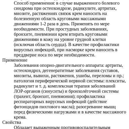
Способ применения: в случае выраженного болевого
синдрома при остеохондрозе, радикулите, артритах,
миозите, растяжениях связок крем наносить на
болезненную область круговыми массажными
движениями 1-2 раза в день. Применять по мере
необходимости. При простудных заболеваниях,
бронхите, пневмонии крем втирать круговыми
движениями в кожу на уровне грудной клетки
(исключая область сердца). В качестве профилактики
вирусных инфекций, при насморке крем наносить в
преддверие носа по мере необходимости.
Применение
Заболевания опорно-двигательного аппарата: артриты,
остеохондроз, дегенератитные заболевания суставов,
миозиты, вывихи, растяжения, ушибы, переломы и пр.;
патология периферической нервной системы: плекситы,
радикулит и т. д. комплексная терапия заболеваний
ЛОР-органов (синуситы) и бронхолёгочной системы
(трахеит, бронхит, пневмония); профилактика
респираторных вирусных инфекций (действие
фитонцидов пихтового масла); разогревание мышц
перед физическими нагрузками и в качестве массажного
крема.
Свойства
Обладает выраженным противовоспалительным