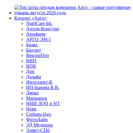
Каталог «Арго»
NutriCare Int.
Алтом-Консульт
Апифарм
АРГО ЭМ-1
Биакс
Биолит
ВекторПро
ВИП
ВПК
Дон
Дэльфа
Интеллект-К
ИП Быкова В.В.
Ляпко
Марианна
НИИ ЛОП и НТ
Новь
Сибирь-Цео
ФитоЛайн
ЭД Медицин
Элмет-СПб