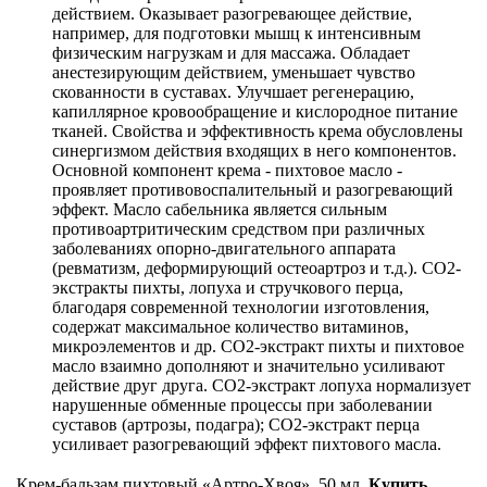
действием. Оказывает разогревающее действие,
например, для подготовки мышц к интенсивным
физическим нагрузкам и для массажа. Обладает
анестезирующим действием, уменьшает чувство
скованности в суставах. Улучшает регенерацию,
капиллярное кровообращение и кислородное питание
тканей. Свойства и эффективность крема обусловлены
синергизмом действия входящих в него компонентов.
Основной компонент крема - пихтовое масло -
проявляет противовоспалительный и разогревающий
эффект. Масло сабельника является сильным
противоартритическим средством при различных
заболеваниях опорно-двигательного аппарата
(ревматизм, деформирующий остеоартроз и т.д.). СО2-
экстракты пихты, лопуха и стручкового перца,
благодаря современной технологии изготовления,
содержат максимальное количество витаминов,
микроэлементов и др. СО2-экстракт пихты и пихтовое
масло взаимно дополняют и значительно усиливают
действие друг друга. СО2-экстракт лопуха нормализует
нарушенные обменные процессы при заболевании
суставов (артрозы, подагра); СО2-экстракт перца
усиливает разогревающий эффект пихтового масла.
Крем-бальзам пихтовый «Артро-Хвоя», 50 мл
Купить