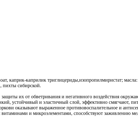
оат, каприк-каприлик триглицериды,изопропилмиристат; масла: ж
, пихты сибирской.
и, защиты их от обветривания и негативного воздействия окружа
онкий, устойчивый и эластичный слой, эффективно смягчают, пит
моркови оказывают выраженное противовоспалительное и антисеп
я витаминами и микроэлементами, способствуют заживлению мел