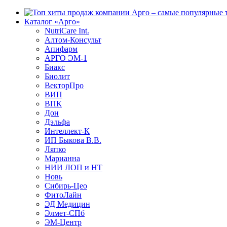
Каталог «Арго»
NutriCare Int.
Алтом-Консульт
Апифарм
АРГО ЭМ-1
Биакс
Биолит
ВекторПро
ВИП
ВПК
Дон
Дэльфа
Интеллект-К
ИП Быкова В.В.
Ляпко
Марианна
НИИ ЛОП и НТ
Новь
Сибирь-Цео
ФитоЛайн
ЭД Медицин
Элмет-СПб
ЭМ-Центр