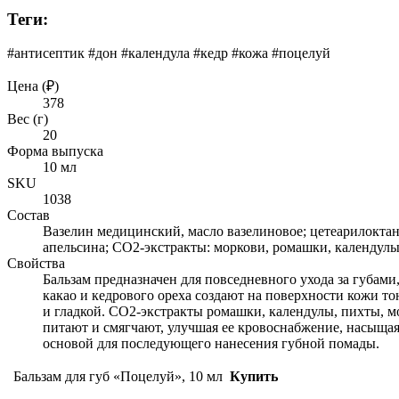
Теги:
#антисептик #дон #календула #кедр #кожа #поцелуй
Цена (₽)
378
Вес (г)
20
Форма выпуска
10 мл
SKU
1038
Состав
Вазелин медицинский, масло вазелиновое; цетеарилоктан
апельсина; СО2-экстракты: моркови, ромашки, календулы
Свойства
Бальзам предназначен для повседневного ухода за губам
какао и кедрового ореха создают на поверхности кожи т
и гладкой. СО2-экстракты ромашки, календулы, пихты, 
питают и смягчают, улучшая ее кровоснабжение, насыща
основой для последующего нанесения губной помады.
Бальзам для губ «Поцелуй», 10 мл
Купить