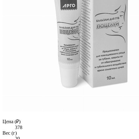
Цена (₽)
378
Вес (г)
20