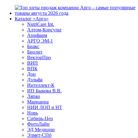
Каталог «Арго»
NutriCare Int.
Алтом-Консульт
Апифарм
АРГО ЭМ-1
Биакс
Биолит
ВекторПро
ВИП
ВПК
Дон
Дэльфа
Интеллект-К
ИП Быкова В.В.
Ляпко
Марианна
НИИ ЛОП и НТ
Новь
Сибирь-Цео
ФитоЛайн
ЭД Медицин
Элмет-СПб