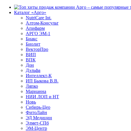
Каталог «Арго»
NutriCare Int.
Алтом-Консульт
Апифарм
АРГО ЭМ-1
Биакс
Биолит
ВекторПро
ВИП
ВПК
Дон
Дэльфа
Интеллект-К
ИП Быкова В.В.
Ляпко
Марианна
НИИ ЛОП и НТ
Новь
Сибирь-Цео
ФитоЛайн
ЭД Медицин
Элмет-СПб
ЭМ-Центр