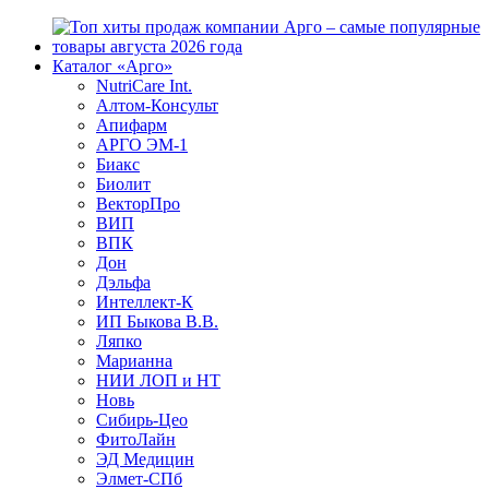
Каталог «Арго»
NutriCare Int.
Алтом-Консульт
Апифарм
АРГО ЭМ-1
Биакс
Биолит
ВекторПро
ВИП
ВПК
Дон
Дэльфа
Интеллект-К
ИП Быкова В.В.
Ляпко
Марианна
НИИ ЛОП и НТ
Новь
Сибирь-Цео
ФитоЛайн
ЭД Медицин
Элмет-СПб