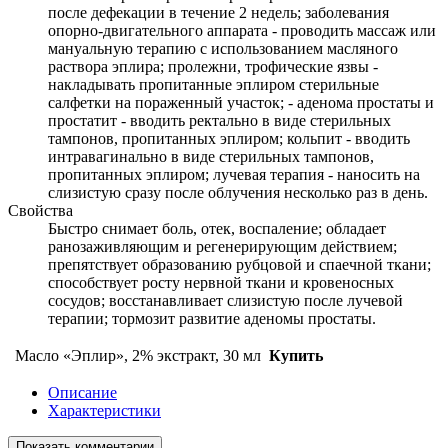
после дефекации в течение 2 недель; заболевания
опорно-двигательного аппарата - проводить массаж или
мануальную терапию с использованием масляного
раствора эплира; пролежни, трофические язвы -
накладывать пропитанные эплиром стерильные
салфетки на пораженный участок; - аденома простаты и
простатит - вводить ректально в виде стерильных
тампонов, пропитанных эплиром; кольпит - вводить
интравагинально в виде стерильных тампонов,
пропитанных эплиром; лучевая терапия - наносить на
слизистую сразу после облучения несколько раз в день.
Свойства
Быстро снимает боль, отек, воспаление; обладает
ранозаживляющим и регенерирующим действием;
препятствует образованию рубцовой и спаечной ткани;
способствует росту нервной ткани и кровеносных
сосудов; восстанавливает слизистую после лучевой
терапии; тормозит развитие аденомы простаты.
Масло «Эплир», 2% экстракт, 30 мл
Купить
Описание
Характеристики
Показать комментарии