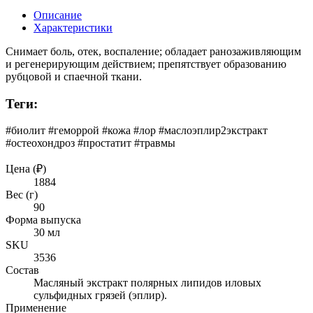
Описание
Характеристики
Снимает боль, отек, воспаление; обладает ранозаживляющим
и регенерирующим действием; препятствует образованию
рубцовой и спаечной ткани.
Теги:
#биолит #геморрой #кожа #лор #маслоэплир2экстракт
#остеохондроз #простатит #травмы
Цена (₽)
1884
Вес (г)
90
Форма выпуска
30 мл
SKU
3536
Состав
Масляный экстракт полярных липидов иловых
сульфидных грязей (эплир).
Применение