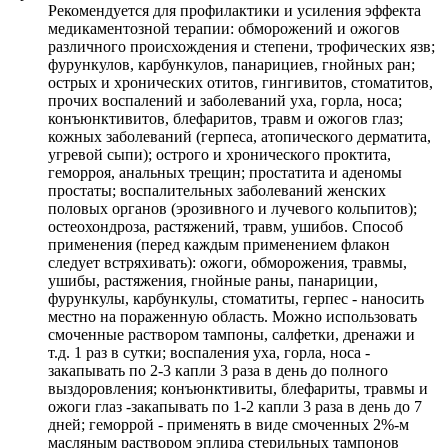
Рекомендуется для профилактики и усиления эффекта
медикаментозной терапии: обморожений и ожогов
различного происхождения и степени, трофических язв;
фурункулов, карбункулов, панарициев, гнойных ран;
острых и хронических отитов, гингивитов, стоматитов,
прочих воспалений и заболеваний уха, горла, носа;
конъюнктивитов, блефаритов, травм и ожогов глаз;
кожных заболеваний (герпеса, атопического дерматита,
угревой сыпи); острого и хронического проктита,
геморроя, анальных трещин; простатита и аденомы
простаты; воспалительных заболеваний женских
половых органов (эрозивного и лучевого кольпитов);
остеохондроза, растяжений, травм, ушибов. Способ
применения (перед каждым применением флакон
следует встряхивать): ожоги, обморожения, травмы,
ушибы, растяжения, гнойные раны, панариции,
фурункулы, карбункулы, стоматиты, герпес - наносить
местно на пораженную область. Можно использовать
смоченные раствором тампоны, салфетки, дренажи и
т.д. 1 раз в сутки; воспаления уха, горла, носа -
закапывать по 2-3 капли 3 раза в день до полного
выздоровления; конъюнктивиты, блефариты, травмы и
ожоги глаз -закапывать по 1-2 капли 3 раза в день до 7
дней; геморрой - применять в виде смоченных 2%-м
масляным раствором эплира стерильных тампонов