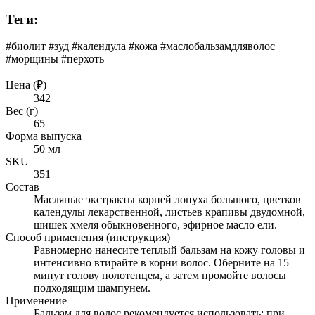
Теги:
#биолит #зуд #календула #кожа #маслобальзамдляволос
#морщины #перхоть
Цена (₽)
342
Вес (г)
65
Форма выпуска
50 мл
SKU
351
Состав
Масляные экстракты корней лопуха большого, цветков
календулы лекарственной, листьев крапивы двудомной,
шишек хмеля обыкновенного, эфирное масло ели.
Способ применения (инструкция)
Равномерно нанесите теплый бальзам на кожу головы и
интенсивно втирайте в корни волос. Оберните на 15
минут голову полотенцем, а затем промойте волосы
подходящим шампунем.
Применение
Бальзам для волос рекомендуется использовать: при