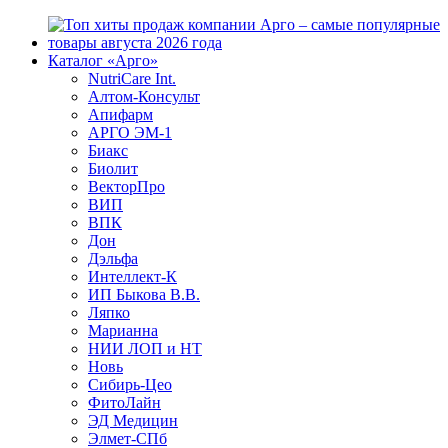
Каталог «Арго»
NutriCare Int.
Алтом-Консульт
Апифарм
АРГО ЭМ-1
Биакс
Биолит
ВекторПро
ВИП
ВПК
Дон
Дэльфа
Интеллект-К
ИП Быкова В.В.
Ляпко
Марианна
НИИ ЛОП и НТ
Новь
Сибирь-Цео
ФитоЛайн
ЭД Медицин
Элмет-СПб