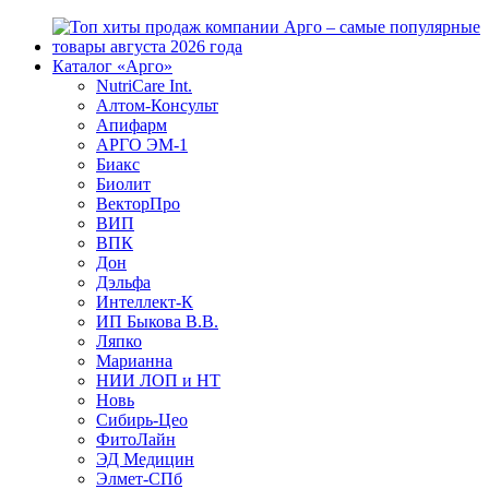
Каталог «Арго»
NutriCare Int.
Алтом-Консульт
Апифарм
АРГО ЭМ-1
Биакс
Биолит
ВекторПро
ВИП
ВПК
Дон
Дэльфа
Интеллект-К
ИП Быкова В.В.
Ляпко
Марианна
НИИ ЛОП и НТ
Новь
Сибирь-Цео
ФитоЛайн
ЭД Медицин
Элмет-СПб