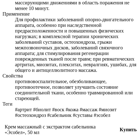
массирующими движениями в область поражения не
менее 10 минут.
Применение
Для профилактики заболеваний опорно-двигательного
аппарата, особенно при наследственной
предрасположенности и повышенных физических
нагрузках; в комплексной терапии хронических
заболеваний суставов, остеохондроза, грыжи
межпозвоночных дисков, заболеваний связочного
аппарата; для стимулирования регенерации
поврежденных тканей после травм; при ревматических
артритах, миозитах, плекситах, невралгиях, ушибах, для
общего и антицеллюлитного массажа.
Свойства
противовоспалительное, обезболивающее,
противоотечное, позволяет улучшить состояние
соединительной ткани, особенно травмированной или
стареющей.
Теги
#артрит #биолит #воск #кожа #массаж #миозит
#остеохондроз #сабельник #суставы #эсобел
Крем массажный с экстрактом сабельника
Купить
«Эсобел», 50 мл