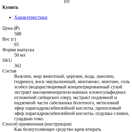
(0)
Купить
Характеристики
Цена (₽)
588
Вес (г)
65
Форма выпуска
50 мл
SKU
362
Состав
Вазелин, жир животный, церезин, вода, ланолин,
гидренол, воск эмульсионный, монтанокс, монтане, соль
эсобел (водорастворимый концентрированный сухой
экстракт высокоминерализо-ванных иловосульфидных
отложений сибирских озер), экстракт подземной и
надземной части сабельника болотного, метиловый
эфир парагидроксибензойной кислоты, пропиловый
эфир парагидроксибензойной кислоты, отдушка сливки,
гуардиан токо.
Способ применения (инструкция)
Как болеутоляющее средство крем втирать