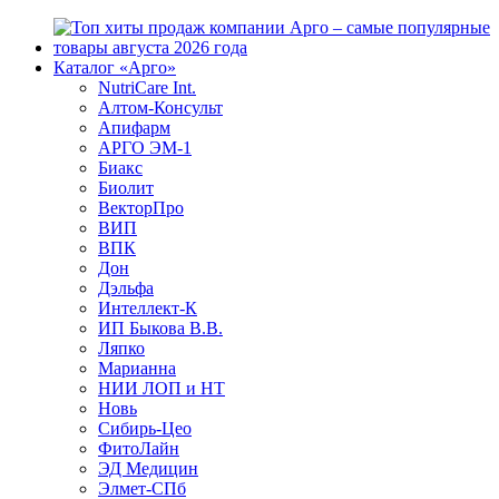
Каталог «Арго»
NutriCare Int.
Алтом-Консульт
Апифарм
АРГО ЭМ-1
Биакс
Биолит
ВекторПро
ВИП
ВПК
Дон
Дэльфа
Интеллект-К
ИП Быкова В.В.
Ляпко
Марианна
НИИ ЛОП и НТ
Новь
Сибирь-Цео
ФитоЛайн
ЭД Медицин
Элмет-СПб