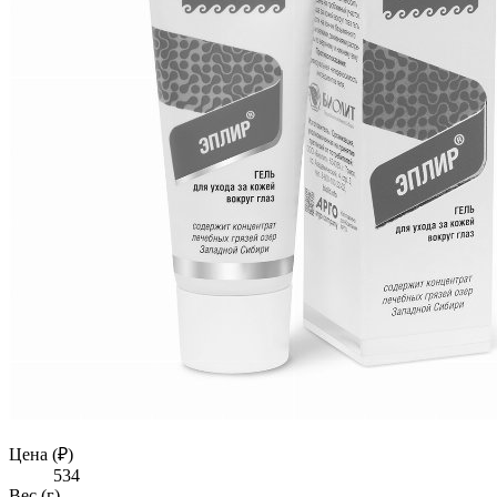
Цена (₽)
534
Вес (г)