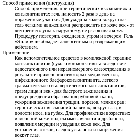
Способ применения (инструкция)
Способ применения: при герпетических высыпаниях и
конъюнктивитах гель наносить 2 раза в день на
пораженные участки. Для ухода за кожей вокруг глаз
гель легкими движениями распределить по коже век - от
внутреннего угла к наружному, не растягивая кожу.
Процедуру повторять ежедневно, утром и вечером. Гель
«Эплир» не обладает аллергенным и раздражающим
действием.
Применение
Как вспомогательное средство в комплексной терапии:
конъюнктивитов (сухого конъюнктивита вследствие
недостаточного или неравномерного слезоотделения в
результате применения некоторых медикаментов,
инфекционного блефароконъюнктивита, легкого
травматического и аллергического конъюнктивитов;
травм лица и век - для быстрого заживления и
предупреждения образования рубцовой ткани,
ускорения заживления трещин, порезов, мелких ран;
герпетических высыпаний на веках, вокруг глаз, в
полости носа, на губах. Для профилактики возрастных
изменений кожи под глазами - вялости и дряблости,
появления морщин и увядания кожи век. Для
устранения отеков, следов усталости и напряжения
вокруг глаз.