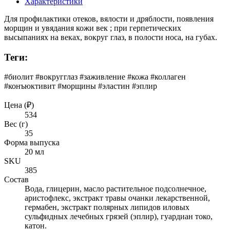
Характеристики
Для профилактики отеков, вялости и дряблости, появления
морщин и увядания кожи век ; при герпетических
высыпаниях на веках, вокруг глаз, в полости носа, на губах.
Теги:
#биолит #вокругглаз #заживление #кожа #коллаген
#конъюктивит #морщины #эластин #эплир
Цена (₽)
534
Вес (г)
35
Форма выпуска
20 мл
SKU
385
Состав
Вода, глицерин, масло растительное подсолнечное,
аристофлекс, экстракт травы очанки лекарственной,
гермабен, экстракт полярных липидов иловых
сульфидных лечебных грязей (эплир), гуардиан токо,
катон.