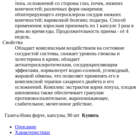
типа, осложнений со стороны глаз, почек, нижних
конечностей; различных форм ожирения;
облитерирующего атеросклероза сосудов нижних
конечностей; варикозной болезни; подагры. Способ
применения: взрослым принимать по 1 капсуле 3 раза в
день во время еды. Продолжительность приема - от 4
недель.
Свойства
Обладает комплексным воздействием на состояние
сосудистой системы, снижает уровень глюкозы и
холестерина в крови, обладает
антиатеросклеротическим, сосудоукрепляющим
эффектами, нормализует водно-солевой, углеводный,
жировой обмены, что позволяет применять его в
комплексной терапии сахарного диабета и его
осложнений. Комплекс экстрактов корня лопуха, плодов
шиповника также обеспечивает гранулам
противовоспалительное, жаропонижающее,
слабительное, мочегонное действиe.
Галега-Нова форте, капсулы, 90 шт
Купить
Описание
Характеристики