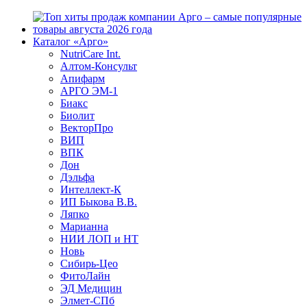
Каталог «Арго»
NutriCare Int.
Алтом-Консульт
Апифарм
АРГО ЭМ-1
Биакс
Биолит
ВекторПро
ВИП
ВПК
Дон
Дэльфа
Интеллект-К
ИП Быкова В.В.
Ляпко
Марианна
НИИ ЛОП и НТ
Новь
Сибирь-Цео
ФитоЛайн
ЭД Медицин
Элмет-СПб