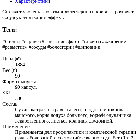
Характеристики
Снижает уровень глюкозы и холестерина в крови. Проявляет
сосудоукрепляющий эффект.
Теги:
#биолит #варикоз #галегановафорте #глюкоза #ожирение
#ревматизм #сосуды #холестерин #шиповник
Цена (₽)
1884
Вес (г)
90
Форма выпуска
90 капсул.
SKU
380
Состав
Сухие экстракты травы галеги, плодов шиповника
майского, корня лопуха большого, корней одуванчика
лекарственного, листьев крапивы двудомной.
Применение
Применяется для профилактики и комплексной терапии
ряда заболеваний и состояний: сахарного диабета 1 и 2