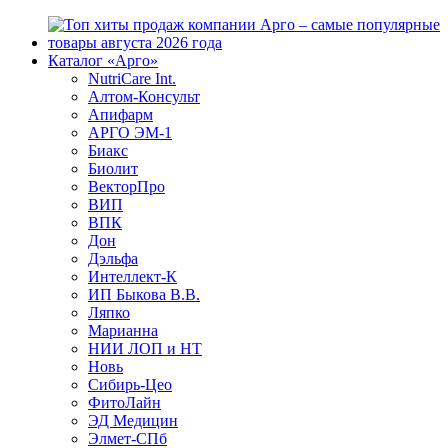
Каталог «Арго»
NutriCare Int.
Алтом-Консульт
Апифарм
АРГО ЭМ-1
Биакс
Биолит
ВекторПро
ВИП
ВПК
Дон
Дэльфа
Интеллект-К
ИП Быкова В.В.
Ляпко
Марианна
НИИ ЛОП и НТ
Новь
Сибирь-Цео
ФитоЛайн
ЭД Медицин
Элмет-СПб