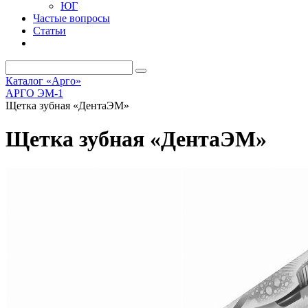
ЮГ
Частые вопросы
Статьи
Каталог «Арго»
АРГО ЭМ-1
Щетка зубная «ДентаЭМ»
Щетка зубная «ДентаЭМ»