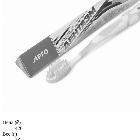
Цена (₽)
426
Вес (г)
23