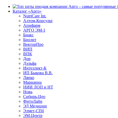
Каталог «Арго»
NutriCare Int.
Алтом-Консульт
Апифарм
АРГО ЭМ-1
Биакс
Биолит
ВекторПро
ВИП
ВПК
Дон
Дэльфа
Интеллект-К
ИП Быкова В.В.
Ляпко
Марианна
НИИ ЛОП и НТ
Новь
Сибирь-Цео
ФитоЛайн
ЭД Медицин
Элмет-СПб
ЭМ-Центр