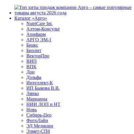
Каталог «Арго»
NutriCare Int.
Алтом-Консульт
Апифарм
АРГО ЭМ-1
Биакс
Биолит
ВекторПро
ВИП
ВПК
Дон
Дэльфа
Интеллект-К
ИП Быкова В.В.
Ляпко
Марианна
НИИ ЛОП и НТ
Новь
Сибирь-Цео
ФитоЛайн
ЭД Медицин
Элмет-СПб