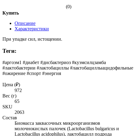
(0)
Купить
Описание
Характеристики
При упадке сил, истощении.
Теги:
#аргоэм1 #диабет #дисбактериоз #куэмсилцзамба
#лактобактерии #лактобациллы #лактобациллыацидофильные
#ожирение #спорт #энергия
Цена (₽)
972
Вес (г)
65
SKU
2063
Состав
Биомасса заквасочных микроорганизмов
молочнокислых палочек (Lactobacillus bulgaricus и
Lactobacillus acidophilus), лактобацилл подрода