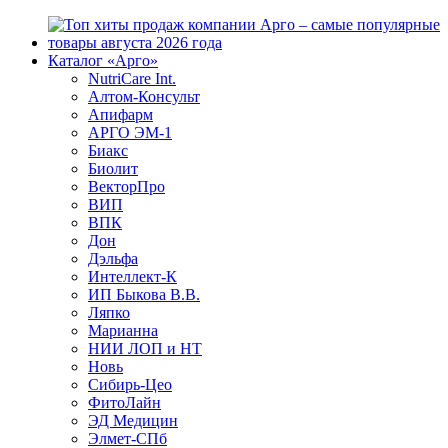
Каталог «Арго»
NutriCare Int.
Алтом-Консульт
Апифарм
АРГО ЭМ-1
Биакс
Биолит
ВекторПро
ВИП
ВПК
Дон
Дэльфа
Интеллект-К
ИП Быкова В.В.
Ляпко
Марианна
НИИ ЛОП и НТ
Новь
Сибирь-Цео
ФитоЛайн
ЭД Медицин
Элмет-СПб