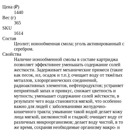
Цена (₽)
1440
Вес (г)
365
SKU
1614
Состав
Цеолит; ионообменная смола; уголь активированный с
серебром.
Свойства
Наличие ионообменной смолы в составе картриджа
позволяет эффективнее уменьшать содержание солей
жесткости. Задерживает механические примеси (такие
как песок, ил, осадок и т.п.); очищает воду от тяжёлых
металлов, хлорорганических соединений,
радиоактивных элементов, нефтепродуктов; устраняет
неприятный запах и привкус, снижает цветность и
мутность; уменьшает содержание солей жёсткости, в
результате чего вода становится мягкой, что особенно
важно для людей с заболеваниями желудочно-
кишечного тракта; умывание такой водой делает кожу
лица мягкой, шелковистой и гладкой; очищает воду от
различных микроорганизмов; делает воду чистой, в то
же время, сохраняя необходимые организму макро- и